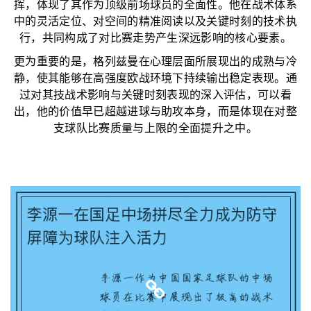
挥，体现了其作为顶级前场球员的全面性。他在战术体系
中的灵活定位、对空间的精准阅读以及关键时刻的技术执
行，共同构成了对比赛走势产生深远影响的核心要素。
更为重要的是，格列兹曼在心理层面所展现出的成熟与冷
静，使其能够在高强度欧战环境下持续输出稳定表现。通
过对其技战术影响与关键时刻表现的深入评估，可以看
出，他的价值早已超越进球与助攻本身，而是体现在对整
支球队比赛质量与上限的全面提升之中。