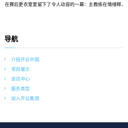
在赛后更衣室里留下了令人动容的一幕：主教练在情绪释...
导航
介绍开云中国
项目展示
资讯中心
服务类型
加入开云集团