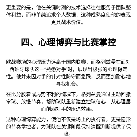
更重要的是，他在关键时刻的技术选择往往服务于团队整
体利益，而非单纯追求个人数据，这种成熟度使他的表现
更具战术价值。
四、心理博弈与比赛掌控
欧战赛场的心理压力远高于国内联赛，而格列兹曼在面对
西班牙球队这一“熟悉对手”时，展现出极强的心理稳定
性。他并未因对手的针对性防守而急躁，反而更加耐心地
寻找机会。
在比分胶着或局势不利的情况下，格列兹曼通过主动回撤
拿球、放慢节奏，帮助球队重新建立控球信心，从心理层
面削弱对手的压迫效果。
这种心理博弈能力，使他不仅是场上的执行者，更是隐形
的节奏掌控者，为球队在关键阶段保持清醒判断提供了保
障。