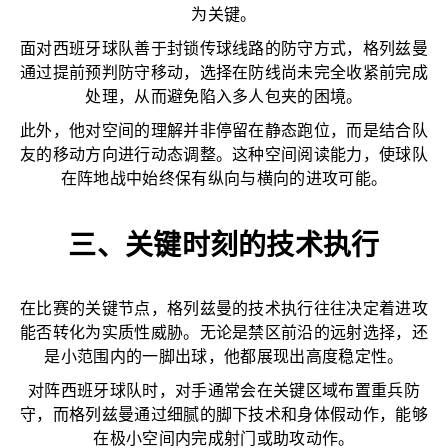
为关键。
面对西班牙球队善于封锁传球线路的防守方式，格列兹曼
通过提前预判防守移动，选择在防线尚未完全收紧前完成
处理，从而避免陷入多人包夹的困境。
此外，他对空间的理解并非停留在静态跑位，而是结合队
友的移动方向进行动态调整。这种空间阅读能力，使球队
在阵地战中始终保有纵向与横向的进攻可能。
三、关键时刻的技术执行
在比赛的关键节点，格列兹曼的技术执行往往决定着进攻
能否转化为实质性威胁。无论是禁区前沿的远射选择，还
是小范围内的一脚出球，他都展现出高度稳定性。
对阵西班牙球队时，对手通常会在关键区域布置重兵防
守，而格列兹曼通过细腻的脚下技术和身体假动作，能够
在极小空间内完成射门或助攻动作。