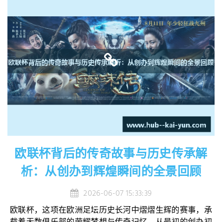
欧联杯背后的传奇故事与历史传承解
析：从创办到辉煌瞬间的全景回顾
2026-06-07 15:33:39
欧联杯，这项在欧洲足坛历史长河中熠熠生辉的赛事，承