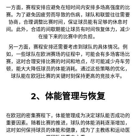
一方面，赛程安排应避免在短时间内安排多场高强度的比
赛。为了避免因疲劳而导致的伤病，球队和联盟往往需要
协商，合理调整比赛时间，保证球员能有足够的休息时
间。此外，合适的间歇期能让球员有时间恢复体力，减少
在接下来的比赛中的负担。
另一方面，赛程安排还需要考虑到球队的具体情况。例
如，一些球队在欧洲赛场的征程中，可能会有多场客场比
赛，这时合理安排比赛的时间和地点，尽可能减少舟车劳
顿，能大大降低球员的体能消耗。通过这些策略的优化，
球队能在欧冠比赛的关键时刻保持更高的竞技水平。
2、体能管理与恢复
在欧冠的密集赛程下，体能管理成为决定球队能否成功的
重要因素。随着比赛的推进，球队的体能消耗逐渐增加，
这时如何保持球员的体能和健康，成为了主教练和运动医