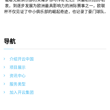
载着无数俱乐部的荣耀梦想与传奇记忆。从最初的创办初
衷，到逐步发展为欧洲最具影响力的洲际赛事之一，欧联
杯不仅见证了中小俱乐部的崛起奇迹，也记录了豪门球队...
导航
介绍开云中国
项目展示
资讯中心
服务类型
加入开云集团