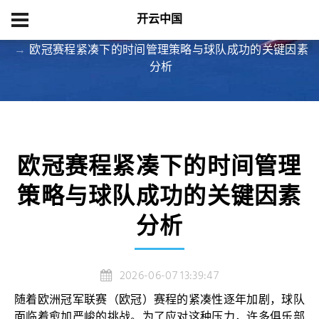
开云中国
首页
项目展示
欧冠赛程紧凑下的时间管理策略与球队成功的关键因素
分析
欧冠赛程紧凑下的时间管理
策略与球队成功的关键因素
分析
2026-06-07 13:39:47
随着欧洲冠军联赛（欧冠）赛程的紧凑性逐年加剧，球队
面临着愈加严峻的挑战。为了应对这种压力，许多俱乐部