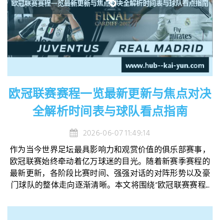
欧冠联赛赛程一览最新更新与焦点对决
全解析时间表与球队看点指南
2026-06-07 11:49:14
作为当今世界足坛最具影响力和观赏价值的俱乐部赛事，
欧冠联赛始终牵动着亿万球迷的目光。随着新赛季赛程的
最新更新，各阶段比赛时间、强强对话的对阵形势以及豪
门球队的整体走向逐渐清晰。本文将围绕“欧冠联赛赛程...