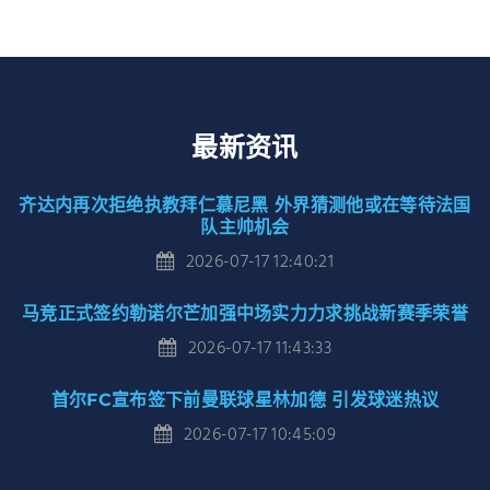
最新资讯
齐达内再次拒绝执教拜仁慕尼黑 外界猜测他或在等待法国
队主帅机会
2026-07-17 12:40:21
马竞正式签约勒诺尔芒加强中场实力力求挑战新赛季荣誉
2026-07-17 11:43:33
首尔FC宣布签下前曼联球星林加德 引发球迷热议
2026-07-17 10:45:09