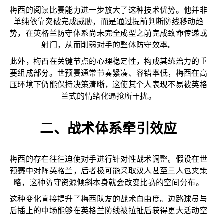
梅西的阅读比赛能力进一步放大了这种技术优势。他并非
单纯依靠突破完成威胁，而是通过提前判断防线移动趋
势，在英格兰防守体系尚未完全成型之前完成致命传递或
射门，从而削弱对手的整体防守效率。
此外，梅西在关键节点的心理稳定性，构成其统治力的重
要组成部分。世预赛通常节奏紧凑、容错率低，梅西在高
压环境下仍能保持决策清晰，这使其个人表现不易被英格
兰式的情绪化逼抢所干扰。
二、战术体系牵引效应
梅西的存在往往迫使对手进行针对性战术调整。假设在世
预赛中对阵英格兰，后者极可能采取双人甚至三人包夹策
略，这种防守资源倾斜本身就会改变比赛的空间分布。
这种变化直接提升了梅西队友的战术自由度。边路球员与
后插上的中场能够在英格兰防线被拉扯后获得更大活动空