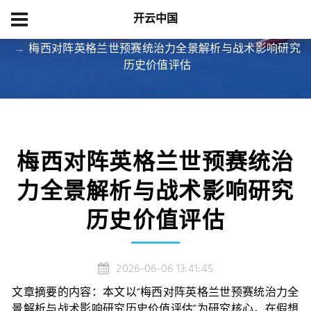
开云中国
首页
项目展示
梅西对阵英格兰世预赛统治力全景解析与战术影响研究
历史价值评估
梅西对阵英格兰世预赛统治
力全景解析与战术影响研究
历史价值评估
2026-06-06 13:41:45
文章摘要的内容：本文以“梅西对阵英格兰世预赛统治力全
景解析与战术影响研究历史价值评估”为研究核心，在假想