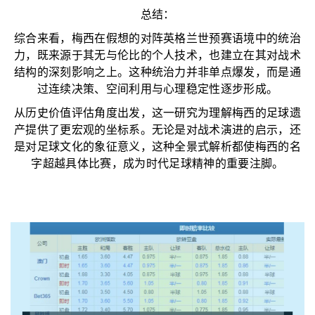
总结：
综合来看，梅西在假想的对阵英格兰世预赛语境中的统治
力，既来源于其无与伦比的个人技术，也建立在其对战术
结构的深刻影响之上。这种统治力并非单点爆发，而是通
过连续决策、空间利用与心理稳定性逐步形成。
从历史价值评估角度出发，这一研究为理解梅西的足球遗
产提供了更宏观的坐标系。无论是对战术演进的启示，还
是对足球文化的象征意义，这种全景式解析都使梅西的名
字超越具体比赛，成为时代足球精神的重要注脚。