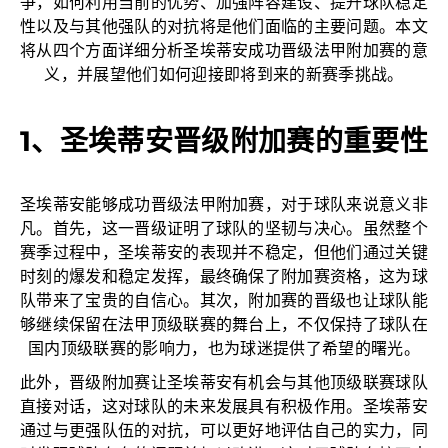
争，如何利用当前的优势、加强阵容建设、提升球队稳定
性以及与其他强队的对抗将是他们面临的主要问题。本文
将从四个方面详细分析圣埃蒂安成功晋级法甲附加赛的意
义，并展望他们如何迎接即将到来的新赛季挑战。
1、圣埃蒂安晋级附加赛的重要性
圣埃蒂安能够成功晋级法甲附加赛，对于球队来说意义非
凡。首先，这一晋级证明了球队的坚韧与决心。虽然整个
赛季过程中，圣埃蒂安的表现并不稳定，但他们通过关键
时刻的爆发和稳定发挥，最终确保了附加赛资格，这为球
队带来了宝贵的自信心。其次，附加赛的晋级也让球队能
够继续保留在法甲顶级联赛的舞台上，不仅保持了球队在
国内顶级联赛的影响力，也为球迷提供了希望的曙光。
此外，晋级附加赛让圣埃蒂安有机会与其他顶级联赛球队
直接对话，这对球队的未来发展具有积极作用。圣埃蒂安
通过与更强队伍的对抗，可以更好地评估自己的实力，同