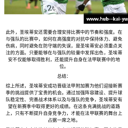
此外，圣埃蒂安还需要合理安排比赛中的节奏和强度。在
与强队的比赛中，如何在高强度的对抗中保持体力、避免
伤病，同时避免在防守端的失误，是圣埃蒂安必须重点关
注的方面。只要能够在与强队的较量中发挥出色，圣埃蒂
安不仅能够取得胜利，还能提升自身在法甲联赛中的地
位。
总结：
综上所述，圣埃蒂安成功晋级法甲附加赛为他们迎接新赛
季的挑战提供了宝贵的机会。通过加强阵容建设、提升球
队稳定性、完善战术体系以及与强队的竞争，圣埃蒂安有
望在新赛季中取得更好的成绩。在这条充满挑战的道路
上，只有不断提升自身竞争力，才能在法甲联赛的舞台上
占据一席之地。