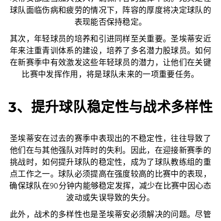
球队面临伤病和疲劳的情况下，阵容的厚度将决定球队的
表现能否保持稳定。
其次，年轻球员的培养和引进同样至关重要。圣埃蒂安近
年来注重青训体系的建设，培养了多名潜力股球员。如何
在新赛季中有效激发这些年轻球员的潜力，让他们在关键
比赛中发挥作用，将是球队未来的一项重要任务。
3、提升球队稳定性与战术多样性
圣埃蒂安在过去的赛季中表现出的不稳定性，往往导致了
他们在与其他强队对阵时的失利。因此，在迎接新赛季的
挑战时，如何提升球队的稳定性，成为了球队教练组的重
点工作之一。球队必须提高在强度较高的比赛中的表现，
确保球队在90分钟内能够稳定发挥，减少在比赛中因心态
波动或失误导致的失分。
此外，战术的多样性也是圣埃蒂安必须解决的问题。尽管