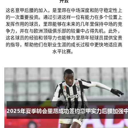
开云
这名意甲后腰的加入，是里昂在中场深度和防守稳定性上
的一次重要投资。通过引进这样一位有能力在多个位置上
发挥作用的球员，里昂能够在未来的几年里保持中场的竞
争力，并在与欧洲顶级俱乐部的较量中占得先机。此外，
这名球员的经验和领导力也能够为里昂年轻球员提供宝贵
的指导，帮助他们在职业生涯的成长过程中更快地适应高
水平比赛。