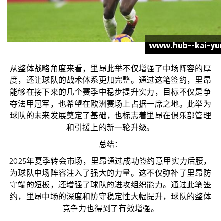
从整体战略角度来看，里昂此举不仅增强了中场阵容的厚
度，还让球队的战术体系更加完整。通过这笔签约，里昂
能够在接下来的几个赛季中稳步提升实力，目标不仅是争
夺法甲冠军，也希望在欧洲赛场上占据一席之地。此举为
球队的未来发展奠定了基础，也标志着里昂在俱乐部管理
和引援上的新一轮升级。
总结：
2025年夏季转会市场，里昂通过成功签约意甲实力后腰，
为球队中场阵容注入了强大的力量。这不仅弥补了里昂防
守端的短板，还增强了球队的进攻组织能力。通过此笔签
约，里昂中场的深度和防守稳定性大幅提升，球队的整体
竞争力也得到了有效增强。