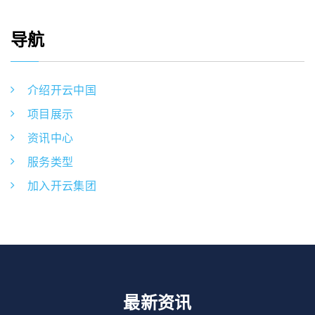
导航
介绍开云中国
项目展示
资讯中心
服务类型
加入开云集团
最新资讯