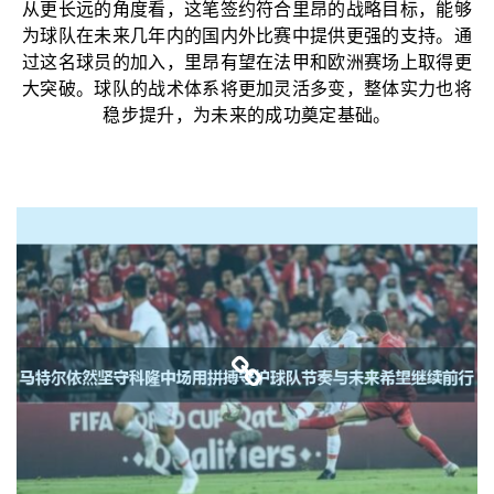
从更长远的角度看，这笔签约符合里昂的战略目标，能够
为球队在未来几年内的国内外比赛中提供更强的支持。通
过这名球员的加入，里昂有望在法甲和欧洲赛场上取得更
大突破。球队的战术体系将更加灵活多变，整体实力也将
稳步提升，为未来的成功奠定基础。