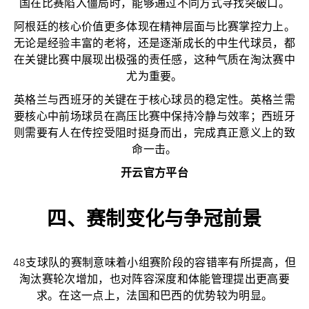
国在比赛陷入僵局时，能够通过不同方式寻找突破口。
阿根廷的核心价值更多体现在精神层面与比赛掌控力上。
无论是经验丰富的老将，还是逐渐成长的中生代球员，都
在关键比赛中展现出极强的责任感，这种气质在淘汰赛中
尤为重要。
英格兰与西班牙的关键在于核心球员的稳定性。英格兰需
要核心中前场球员在高压比赛中保持冷静与效率；西班牙
则需要有人在传控受阻时挺身而出，完成真正意义上的致
命一击。
开云官方平台
四、赛制变化与争冠前景
48支球队的赛制意味着小组赛阶段的容错率有所提高，但
淘汰赛轮次增加，也对阵容深度和体能管理提出更高要
求。在这一点上，法国和巴西的优势较为明显。