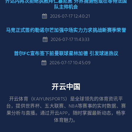
齐达内再次拒绝执教拜仁慕尼黑 外界猜测他或在等待法国
队主帅机会
2026-07-17 12:40:21
马竞正式签约勒诺尔芒加强中场实力力求挑战新赛季荣誉
2026-07-17 11:43:33
首尔FC宣布签下前曼联球星林加德 引发球迷热议
2026-07-17 10:45:09
开云中国
开云体育（KAIYUNSPORTS）是全球领先的体育资讯平
台，提供世界杯、五大联赛、NBA等赛事的实时数据、赛
果分析与直播。通过开云APP，随时掌握最新动态，畅享
体育魅力。