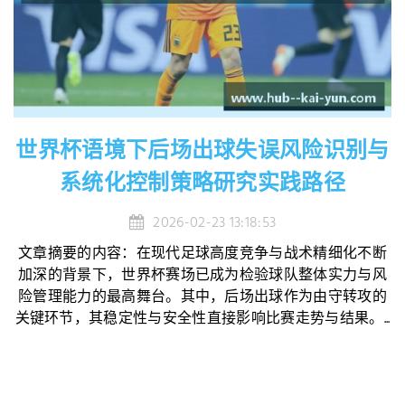
世界杯语境下后场出球失误风险识别与
系统化控制策略研究实践路径
2026-02-23 13:18:53
文章摘要的内容：在现代足球高度竞争与战术精细化不断
加深的背景下，世界杯赛场已成为检验球队整体实力与风
险管理能力的最高舞台。其中，后场出球作为由守转攻的
关键环节，其稳定性与安全性直接影响比赛走势与结果。...