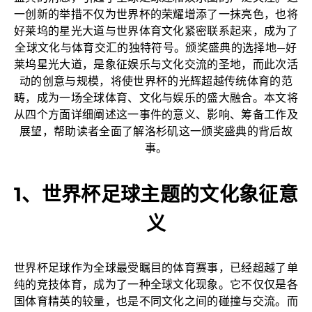
一创新的举措不仅为世界杯的荣耀增添了一抹亮色，也将
好莱坞的星光大道与世界体育文化紧密联系起来，成为了
全球文化与体育交汇的独特符号。颁奖盛典的选择地—好
莱坞星光大道，是象征娱乐与文化交流的圣地，而此次活
动的创意与规模，将使世界杯的光辉超越传统体育的范
畴，成为一场全球体育、文化与娱乐的盛大融合。本文将
从四个方面详细阐述这一事件的意义、影响、筹备工作及
展望，帮助读者全面了解洛杉矶这一颁奖盛典的背后故
事。
1、世界杯足球主题的文化象征意
义
世界杯足球作为全球最受瞩目的体育赛事，已经超越了单
纯的竞技体育，成为了一种全球文化现象。它不仅仅是各
国体育精英的较量，也是不同文化之间的碰撞与交流。而