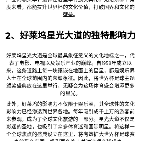
产业的领头羊，选择在这里举行颁奖典礼，无论从哪个角
度来看，都能提升世界杯的文化价值，打破国界和文化的
壁垒。
2、好莱坞星光大道的独特影响力
好莱坞星光大道是全球最具象征意义的文化地标之一，代
表了电影、电视以及娱乐产业的巅峰。自1958年成立以
来，这条道路上每一块镶嵌在地面上的星星，都是娱乐界
人士在全球范围内的荣耀象征。因此，将世界杯足球主题
颁奖盛典放在这里举行，无疑会为这场体育盛会增添更多
的星光。
此外，好莱坞的影响力不仅限于娱乐圈，其全球性的文化
影响力已经渗透到世界各地。每年吸引成千上万的游客前
来参观，成为了全球文化旅游的一部分。星光大道不仅是
影迷的圣地，也吸引了众多体育迷和国际明星。将这样一
个全球焦点的盛典设立在这里，将有效扩大世界杯足球赛