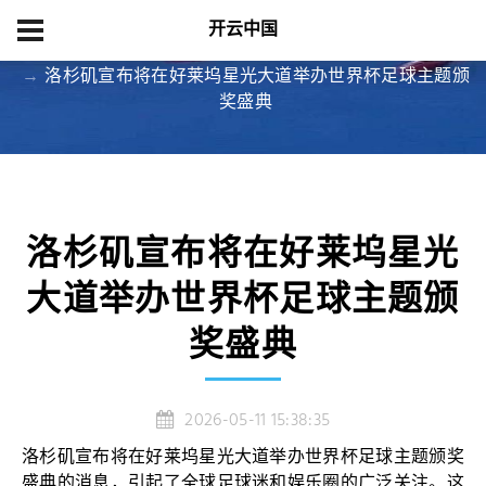
开云中国
首页
项目展示
洛杉矶宣布将在好莱坞星光大道举办世界杯足球主题颁
奖盛典
洛杉矶宣布将在好莱坞星光
大道举办世界杯足球主题颁
奖盛典
2026-05-11 15:38:35
洛杉矶宣布将在好莱坞星光大道举办世界杯足球主题颁奖
盛典的消息，引起了全球足球迷和娱乐圈的广泛关注。这