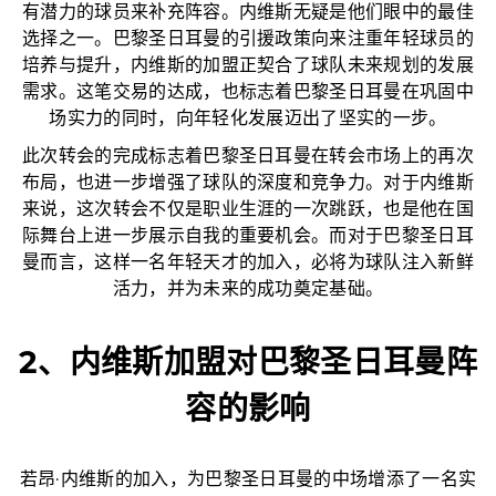
有潜力的球员来补充阵容。内维斯无疑是他们眼中的最佳
选择之一。巴黎圣日耳曼的引援政策向来注重年轻球员的
培养与提升，内维斯的加盟正契合了球队未来规划的发展
需求。这笔交易的达成，也标志着巴黎圣日耳曼在巩固中
场实力的同时，向年轻化发展迈出了坚实的一步。
此次转会的完成标志着巴黎圣日耳曼在转会市场上的再次
布局，也进一步增强了球队的深度和竞争力。对于内维斯
来说，这次转会不仅是职业生涯的一次跳跃，也是他在国
际舞台上进一步展示自我的重要机会。而对于巴黎圣日耳
曼而言，这样一名年轻天才的加入，必将为球队注入新鲜
活力，并为未来的成功奠定基础。
2、内维斯加盟对巴黎圣日耳曼阵
容的影响
若昂·内维斯的加入，为巴黎圣日耳曼的中场增添了一名实