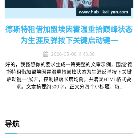
德斯特租借加盟埃因霍温重拾巅峰状态
为生涯反弹按下关键启动键一
2026-05-08 11:43:08
好的，我按照你的要求生成一篇完整的文章示例，围绕“德
斯特租借加盟埃因霍温重拾巅峰状态为生涯反弹按下关键
启动键一”展开，控制段落长度均衡，并满足HTML格式要
求。文章摘要约300字，正文分四个小标题，每...
导航