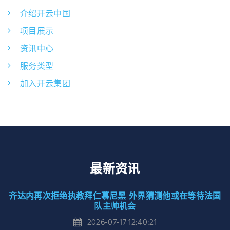
介绍开云中国
项目展示
资讯中心
服务类型
加入开云集团
最新资讯
齐达内再次拒绝执教拜仁慕尼黑 外界猜测他或在等待法国
队主帅机会
2026-07-17 12:40:21