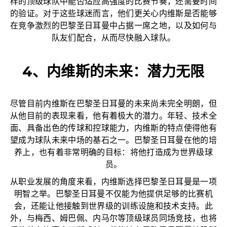
样的顶级球队中能否适应高强度的比赛节奏，还需要时间
的验证。对于这些球迷而言，他们更关心内维斯是否能够
在竞争激烈的巴黎圣日耳曼中占据一席之地，以及如何与
队友们配合，从而尽快融入球队。
4、内维斯的未来：潜力无限
尽管目前内维斯在巴黎圣日耳曼的未来尚未完全明朗，但
从他目前的表现来看，他有着极大的潜力。年轻、技术全
面、具备出色的传球和控球能力，内维斯的特点使得他有
望成为球队未来中场的基石之一。巴黎圣日耳曼在他的培
养上，也有着非常明确的目标：将他打造成为世界级球
员。
从职业发展的角度来看，内维斯选择巴黎圣日耳曼是一项
明智之举。巴黎圣日耳曼不仅能为他提供足够的比赛机
会，还能让他接触到世界级的训练设施和技术支持。此
外，与梅西、姆巴佩、内马尔等顶级球员同场竞技，也将