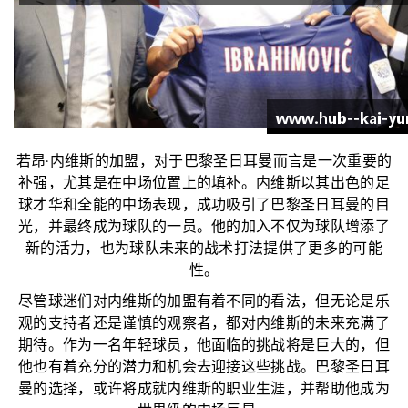
若昂·内维斯的加盟，对于巴黎圣日耳曼而言是一次重要的
补强，尤其是在中场位置上的填补。内维斯以其出色的足
球才华和全能的中场表现，成功吸引了巴黎圣日耳曼的目
光，并最终成为球队的一员。他的加入不仅为球队增添了
新的活力，也为球队未来的战术打法提供了更多的可能
性。
尽管球迷们对内维斯的加盟有着不同的看法，但无论是乐
观的支持者还是谨慎的观察者，都对内维斯的未来充满了
期待。作为一名年轻球员，他面临的挑战将是巨大的，但
他也有着充分的潜力和机会去迎接这些挑战。巴黎圣日耳
曼的选择，或许将成就内维斯的职业生涯，并帮助他成为