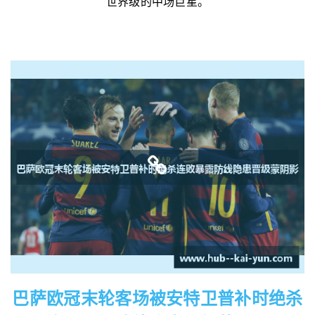
世界级的中场巨星。
巴萨欧冠末轮客场被安特卫普补时绝杀