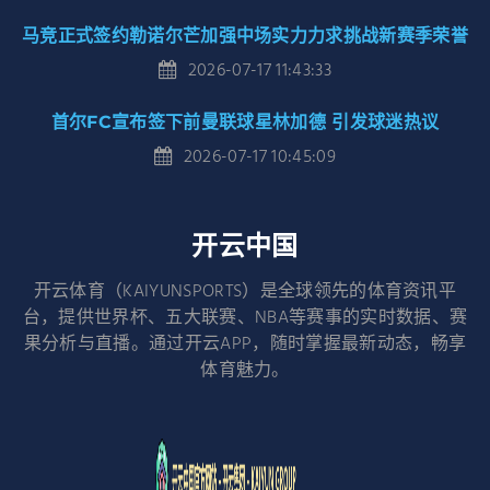
马竞正式签约勒诺尔芒加强中场实力力求挑战新赛季荣誉
2026-07-17 11:43:33
首尔FC宣布签下前曼联球星林加德 引发球迷热议
2026-07-17 10:45:09
开云中国
开云体育（KAIYUNSPORTS）是全球领先的体育资讯平
台，提供世界杯、五大联赛、NBA等赛事的实时数据、赛
果分析与直播。通过开云APP，随时掌握最新动态，畅享
体育魅力。