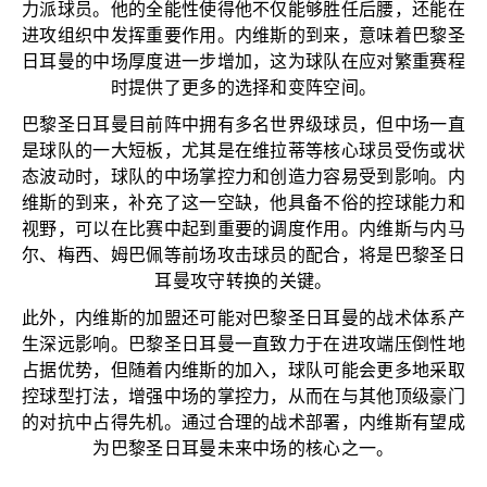
力派球员。他的全能性使得他不仅能够胜任后腰，还能在
进攻组织中发挥重要作用。内维斯的到来，意味着巴黎圣
日耳曼的中场厚度进一步增加，这为球队在应对繁重赛程
时提供了更多的选择和变阵空间。
巴黎圣日耳曼目前阵中拥有多名世界级球员，但中场一直
是球队的一大短板，尤其是在维拉蒂等核心球员受伤或状
态波动时，球队的中场掌控力和创造力容易受到影响。内
维斯的到来，补充了这一空缺，他具备不俗的控球能力和
视野，可以在比赛中起到重要的调度作用。内维斯与内马
尔、梅西、姆巴佩等前场攻击球员的配合，将是巴黎圣日
耳曼攻守转换的关键。
此外，内维斯的加盟还可能对巴黎圣日耳曼的战术体系产
生深远影响。巴黎圣日耳曼一直致力于在进攻端压倒性地
占据优势，但随着内维斯的加入，球队可能会更多地采取
控球型打法，增强中场的掌控力，从而在与其他顶级豪门
的对抗中占得先机。通过合理的战术部署，内维斯有望成
为巴黎圣日耳曼未来中场的核心之一。