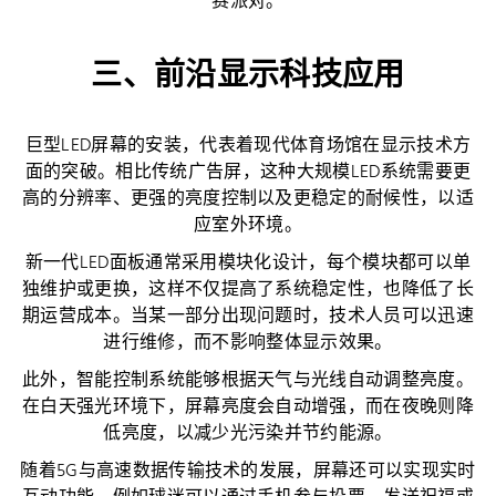
赛派对。
三、前沿显示科技应用
巨型LED屏幕的安装，代表着现代体育场馆在显示技术方
面的突破。相比传统广告屏，这种大规模LED系统需要更
高的分辨率、更强的亮度控制以及更稳定的耐候性，以适
应室外环境。
新一代LED面板通常采用模块化设计，每个模块都可以单
独维护或更换，这样不仅提高了系统稳定性，也降低了长
期运营成本。当某一部分出现问题时，技术人员可以迅速
进行维修，而不影响整体显示效果。
此外，智能控制系统能够根据天气与光线自动调整亮度。
在白天强光环境下，屏幕亮度会自动增强，而在夜晚则降
低亮度，以减少光污染并节约能源。
随着5G与高速数据传输技术的发展，屏幕还可以实现实时