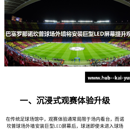
一、沉浸式观赛体验升级
在传统足球场馆中，观赛体验通常局限于场内看台，而诺
坎普球场外墙安装巨型LED屏幕后，球迷即使未进入球场