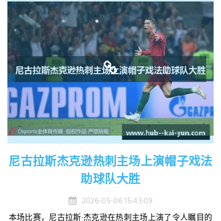
尼古拉斯杰克逊热刺主场上演帽子戏法
助球队大胜
2026-05-06 15:43:09
本场比赛，尼古拉斯·杰克逊在热刺主场上演了令人瞩目的