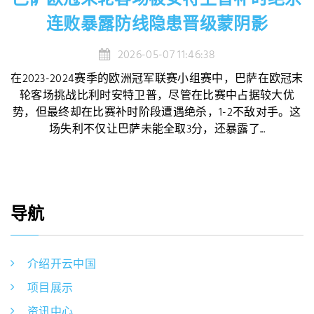
连败暴露防线隐患晋级蒙阴影
2026-05-07 11:46:38
在2023-2024赛季的欧洲冠军联赛小组赛中，巴萨在欧冠末
轮客场挑战比利时安特卫普，尽管在比赛中占据较大优
势，但最终却在比赛补时阶段遭遇绝杀，1-2不敌对手。这
场失利不仅让巴萨未能全取3分，还暴露了...
导航
介绍开云中国
项目展示
资讯中心