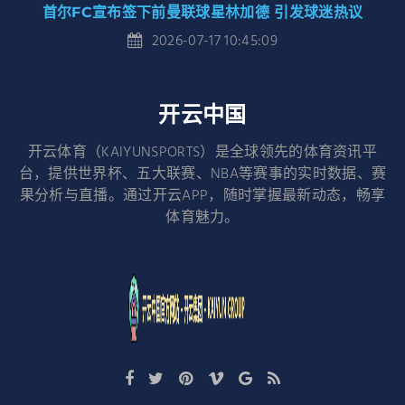
首尔FC宣布签下前曼联球星林加德 引发球迷热议
2026-07-17 10:45:09
开云中国
开云体育（KAIYUNSPORTS）是全球领先的体育资讯平
台，提供世界杯、五大联赛、NBA等赛事的实时数据、赛
果分析与直播。通过开云APP，随时掌握最新动态，畅享
体育魅力。