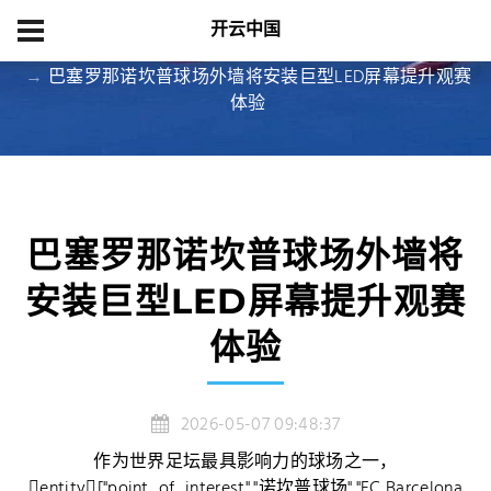
开云中国
首页
项目展示
巴塞罗那诺坎普球场外墙将安装巨型LED屏幕提升观赛
体验
巴塞罗那诺坎普球场外墙将
安装巨型LED屏幕提升观赛
体验
2026-05-07 09:48:37
作为世界足坛最具影响力的球场之一，
entity["point_of_interest","诺坎普球场","FC Barcelona