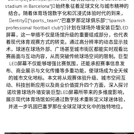
stadium in Barcelona"]始终象征着足球文化与城市精神的
结合。随着体育场馆数字化和沉浸式体验时代的到来，
entity["sports_team","巴塞罗那足球俱乐部","Spanish
professional football club"]计划在球场外墙安装巨型LED
屏幕，这一举措不仅是场馆升级的重要组成部分，也代表
着现代体育观赛方式的转变。通过高分辨率的动态显示技
术，球迷在球场外部、广场甚至城市街区都能实时观看比
赛画面与互动内容，从而突破传统球场空间的限制。巨型
LED屏幕不仅能够增强比赛氛围，还能承担赛事信息发
布、商业展示与文化传播等多重功能，使球场成为全天候
的城市文化地标。本文将从观赛体验升级、城市空间互
动、科技创新应用以及商业价值提升四个方面，深入探讨
诺坎普球场外墙安装巨型LED屏幕所带来的多维度影响，
展示现代体育场馆如何通过数字技术重新定义球迷体验，
并进一步巩固巴塞罗那在全球足球文化中的独特地位。