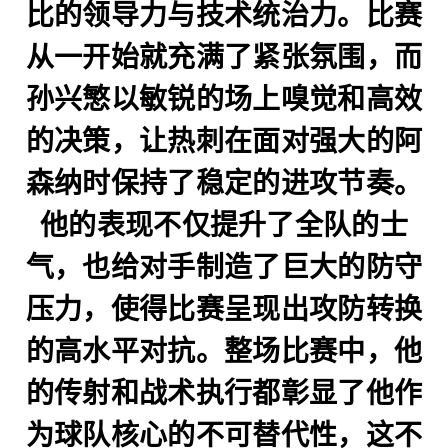
比的领导力与技术统治力。比赛
从一开始就充满了紧张氛围，而
孙兴慜以敏锐的场上嗅觉和高效
的决策，让热刺在面对强大的阿
森纳时保持了稳定的进攻节奏。
他的表现不仅提升了全队的士
气，也给对手制造了巨大的防守
压力，使得比赛呈现出攻防转换
的高水平对抗。整场比赛中，他
的传射和战术执行都彰显了他作
为球队核心的不可替代性，这不