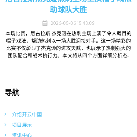
助球队大胜
2026-05-06 15:43:09
本场比赛，尼古拉斯·杰克逊在热刺主场上演了令人瞩目的
帽子戏法，帮助热刺以一场大胜迎接对手。这一场精彩的
比赛不仅彰显了杰克逊的进攻天赋，也展示了热刺强大的
团队配合和战术执行力。本文将从四个方面详细分析杰...
导航
介绍开云中国
项目展示
资讯中心