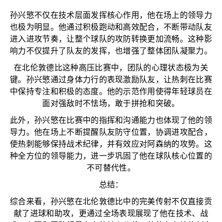
孙兴慜不仅在技术层面发挥核心作用，他在场上的领导力
也极为明显。他通过积极跑动和高效配合，不断带动队友
进入进攻节奏，让整个球队的攻防转换更加流畅。这种影
响力不仅提升了队友的发挥，也增强了整体团队凝聚力。
在北伦敦德比这种高压比赛中，团队的心理状态极为关
键。孙兴慜通过身体力行的表现激励队友，让热刺在比赛
中保持专注和积极的态度。他的示范作用使得年轻球员在
面对强敌时不怯场，敢于拼抢和突破。
此外，孙兴慜在比赛中的指挥和沟通能力也体现了他的领
导力。他在场上不断提醒队友防守位置，协调进攻配合，
使热刺能够保持战术纪律，并有效应对阿森纳的攻势。这
种全方位的领导能力，进一步巩固了他在球队核心位置的
不可替代性。
总结：
综合来看，孙兴慜在北伦敦德比中的完美传射不仅直接贡
献了进球和助攻，更通过全场表现展现了他在技术、战