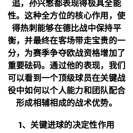
追，孙兴慜都表现得极具全能
性。这种全方位的核心作用，使
得热刺能够在德比战中保持平
衡，并最终在客场带走宝贵的一
分，为赛季争夺欧战资格增加了
重要砝码。通过他的表现，我们
可以看到一个顶级球员在关键战
役中如何以个人能力和团队配合
形成相辅相成的战术优势。
1、关键进球的决定性作用