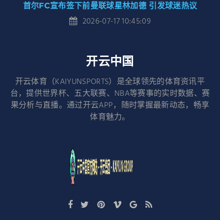
首尔FC宣布签下前曼联球星林加德 引发球迷热议
2026-07-17 10:45:09
开云中国
开云体育（KAIYUNSPORTS）是全球领先的体育资讯平
台，提供世界杯、五大联赛、NBA等赛事的实时数据、赛
果分析与直播。通过开云APP，随时掌握最新动态，畅享
体育魅力。