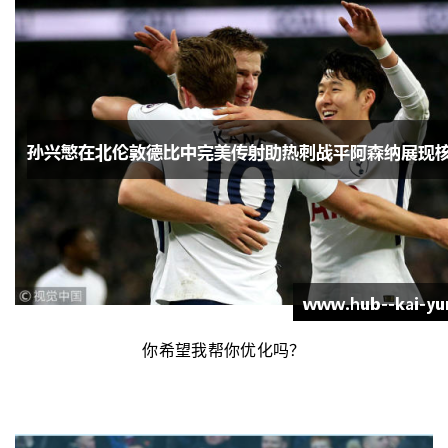
你希望我帮你优化吗？