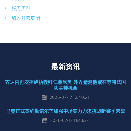
服务类型
加入开云集团
最新资讯
齐达内再次拒绝执教拜仁慕尼黑 外界猜测他或在等待法国
队主帅机会
2026-07-17 12:40:21
马竞正式签约勒诺尔芒加强中场实力力求挑战新赛季荣誉
2026-07-17 11:43:33