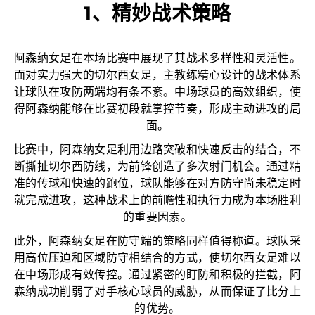
1、精妙战术策略
阿森纳女足在本场比赛中展现了其战术多样性和灵活性。
面对实力强大的切尔西女足，主教练精心设计的战术体系
让球队在攻防两端均有条不紊。中场球员的高效组织，使
得阿森纳能够在比赛初段就掌控节奏，形成主动进攻的局
面。
比赛中，阿森纳女足利用边路突破和快速反击的结合，不
断撕扯切尔西防线，为前锋创造了多次射门机会。通过精
准的传球和快速的跑位，球队能够在对方防守尚未稳定时
就完成进攻，这种战术上的前瞻性和执行力成为本场胜利
的重要因素。
此外，阿森纳女足在防守端的策略同样值得称道。球队采
用高位压迫和区域防守相结合的方式，使切尔西女足难以
在中场形成有效传控。通过紧密的盯防和积极的拦截，阿
森纳成功削弱了对手核心球员的威胁，从而保证了比分上
的优势。