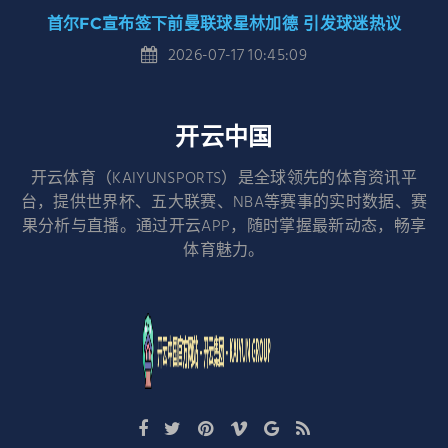
首尔FC宣布签下前曼联球星林加德 引发球迷热议
2026-07-17 10:45:09
开云中国
开云体育（KAIYUNSPORTS）是全球领先的体育资讯平
台，提供世界杯、五大联赛、NBA等赛事的实时数据、赛
果分析与直播。通过开云APP，随时掌握最新动态，畅享
体育魅力。