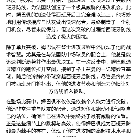
速度与技术。比赛一开始，他就通过一次快速反击突破西
班牙防线，为法国队创造了一个极具威胁的进攻机会。此
时，姆巴佩的加速使得西班牙后卫完全难以追上，他巧妙
地利用传球接应与队友做出快速配合，最终制造了一个射
门机会，尽管未能得分，但这次突破的过程给西班牙防线
造成了极大的困扰。
除了单兵突破，姆巴佩在整个进攻过程中还展现了他的战
术智慧。尤其是在与法国队中场球员的配合上，他总是能
迅速判断局势并作出最优决策。在一次反击中，姆巴佩通
过精准的跑位拉开空间，接到了格里兹曼的一记精妙直塞
球，随后他冷静的带球穿越西班牙后防线，尽管最终的射
门被西班牙门将扑出，但他的进攻节奏和创造力仍旧让对
方防线陷入被动。
在整场比赛中，姆巴佩不仅仅是依赖个人能力进行突破，
他还非常注重与队友的配合，通过短传和跑动不断调整自
己的站位，确保自己在进攻中始终处于最有威胁的位置。
正是这些细节上的默契与高效，使得姆巴佩成为西班牙防
线最为棘手的存在，体现了他在进攻端的高超技术水平和