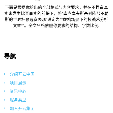
下面是根据你给出的全部格式与内容要求，并在不捏造真
实未发生比赛事实的前提下，将“库卢塞夫斯基对阵那不勒
斯的世界杯预选赛表现”设定为**虚构场景下的技战术分析
文章**。全文严格依照你要求的结构、字数比例...
导航
介绍开云中国
项目展示
资讯中心
服务类型
加入开云集团