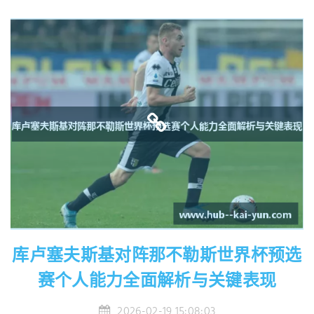
库卢塞夫斯基对阵那不勒斯世界杯预选
赛个人能力全面解析与关键表现
2026-02-19 15:08:03