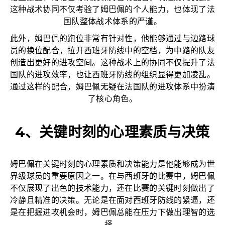
这种战术协同不仅考验了姆巴佩的个人能力，也体现了法
国队整体战术体系的严谨。
此外，姆巴佩的跑位非常有针对性，他能够通过与边路球
员的换位配合，拉开西班牙防线中的空档，为中路的队友
创造出更好的进攻空间。这种战术上的协同不仅提升了法
国队的进攻效率，也让西班牙防线的组织显得更加凌乱。
通过这样的配合，姆巴佩无疑在法国队的进攻体系中扮演
了核心角色。
4、关键时刻的心理素质与决策
姆巴佩在关键时刻的心理素质和决策能力是他能够成为世
界级球员的重要原因之一。在与西班牙的比赛中，姆巴佩
不仅展现了出色的技术能力，还在比赛的关键时刻做出了
冷静且精准的决策。无论是在面对西班牙防线的紧逼，还
是在把握进攻机会时，姆巴佩总能在压力下做出理智的选