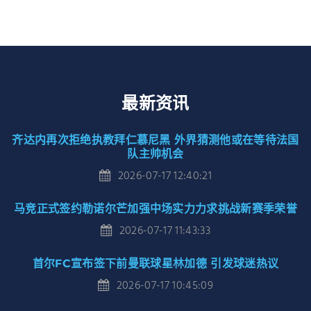
最新资讯
齐达内再次拒绝执教拜仁慕尼黑 外界猜测他或在等待法国
队主帅机会
2026-07-17 12:40:21
马竞正式签约勒诺尔芒加强中场实力力求挑战新赛季荣誉
2026-07-17 11:43:33
首尔FC宣布签下前曼联球星林加德 引发球迷热议
2026-07-17 10:45:09