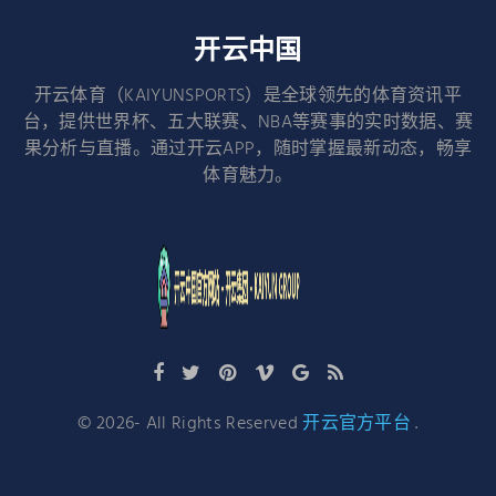
开云中国
开云体育（KAIYUNSPORTS）是全球领先的体育资讯平
台，提供世界杯、五大联赛、NBA等赛事的实时数据、赛
果分析与直播。通过开云APP，随时掌握最新动态，畅享
体育魅力。
©
2026
- All Rights Reserved
开云官方平台
.