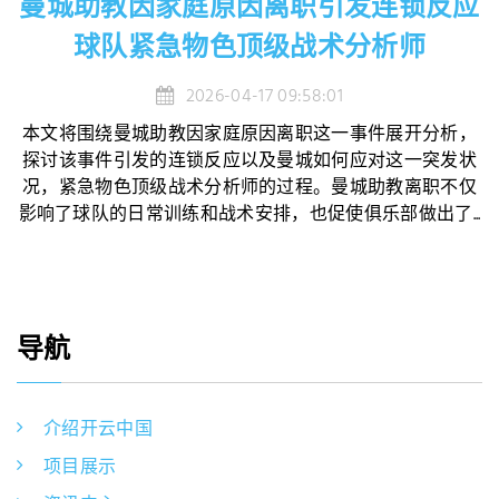
曼城助教因家庭原因离职引发连锁反应
球队紧急物色顶级战术分析师
2026-04-17 09:58:01
本文将围绕曼城助教因家庭原因离职这一事件展开分析，
探讨该事件引发的连锁反应以及曼城如何应对这一突发状
况，紧急物色顶级战术分析师的过程。曼城助教离职不仅
影响了球队的日常训练和战术安排，也促使俱乐部做出了...
导航
介绍开云中国
项目展示