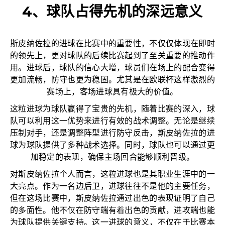
4、球队占得先机的深远意义
斯皮纳佐拉的进球在比赛中的重要性，不仅仅体现在即时
的领先上，更对球队的后续比赛起到了至关重要的推动作
用。进球后，球队的信心大增，球员们在场上的配合变得
更加流畅，防守也更为稳固。尤其是在欧联杯这样激烈的
赛场上，客场进球具有极大的价值。
这粒进球为球队赢得了宝贵的先机，随着比赛的深入，球
队可以利用这一优势来进行有效的战术调整。无论是继续
压制对手，还是调整阵型进行防守反击，斯皮纳佐拉的进
球为球队提供了多种战术选择。同时，球队也可以通过更
加稳定的表现，确保主场回合能够顺利晋级。
对斯皮纳佐拉个人而言，这粒进球也是其职业生涯中的一
大亮点。作为一名边后卫，进球往往不是他的主要任务，
但在这场比赛中，斯皮纳佐拉通过出色的表现证明了自己
的多面性。他不仅在防守端有着出色的贡献，进攻端也能
为球队提供关键支持。这一进球的意义，不仅在于比赛本