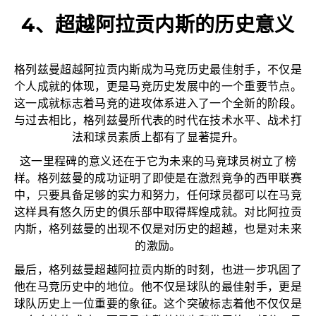
4、超越阿拉贡内斯的历史意义
格列兹曼超越阿拉贡内斯成为马竞历史最佳射手，不仅是
个人成就的体现，更是马竞历史发展中的一个重要节点。
这一成就标志着马竞的进攻体系进入了一个全新的阶段。
与过去相比，格列兹曼所代表的时代在技术水平、战术打
法和球员素质上都有了显著提升。
这一里程碑的意义还在于它为未来的马竞球员树立了榜
样。格列兹曼的成功证明了即使是在激烈竞争的西甲联赛
中，只要具备足够的实力和努力，任何球员都可以在马竞
这样具有悠久历史的俱乐部中取得辉煌成就。对比阿拉贡
内斯，格列兹曼的出现不仅是对历史的超越，也是对未来
的激励。
最后，格列兹曼超越阿拉贡内斯的时刻，也进一步巩固了
他在马竞历史中的地位。他不仅是球队的最佳射手，更是
球队历史上一位重要的象征。这个突破标志着他不仅仅是