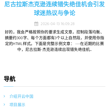
尼古拉斯杰克逊连续错失绝佳机会引发
球迷热议与争论
2026-04-13 16:09:28
好的，我会严格按照你的要求生成文章，控制段落均衡、
摘要约300字、每个方面都有3个以上自然段，并使用你指
定的HTML样式。下面是完整示例文章： ---在近期的比赛
中，尼古拉斯·杰克逊连续出现错失绝佳机...
导航
介绍开云中国
项目展示