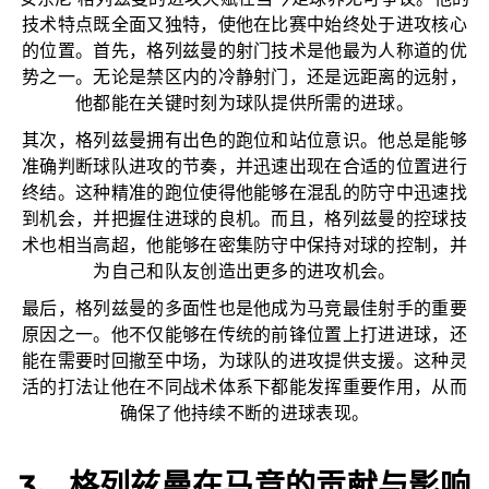
安东尼·格列兹曼的进攻天赋在当今足球界无可争议。他的
技术特点既全面又独特，使他在比赛中始终处于进攻核心
的位置。首先，格列兹曼的射门技术是他最为人称道的优
势之一。无论是禁区内的冷静射门，还是远距离的远射，
他都能在关键时刻为球队提供所需的进球。
其次，格列兹曼拥有出色的跑位和站位意识。他总是能够
准确判断球队进攻的节奏，并迅速出现在合适的位置进行
终结。这种精准的跑位使得他能够在混乱的防守中迅速找
到机会，并把握住进球的良机。而且，格列兹曼的控球技
术也相当高超，他能够在密集防守中保持对球的控制，并
为自己和队友创造出更多的进攻机会。
最后，格列兹曼的多面性也是他成为马竞最佳射手的重要
原因之一。他不仅能够在传统的前锋位置上打进进球，还
能在需要时回撤至中场，为球队的进攻提供支援。这种灵
活的打法让他在不同战术体系下都能发挥重要作用，从而
确保了他持续不断的进球表现。
3、格列兹曼在马竞的贡献与影响