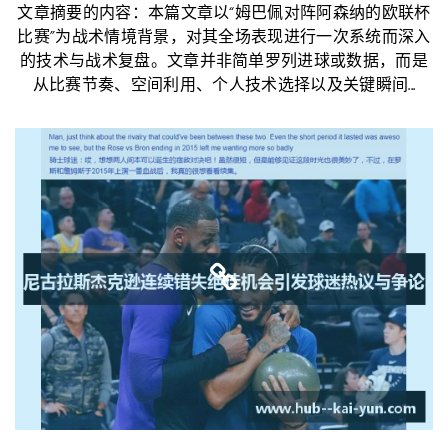
文章摘要的内容：本篇文章以“姆巴佩对阵阿森纳的欧联杯
比赛”为战术情境背景，对其全场表现进行一次系统而深入
的技术与战术复盘。文章并非简单罗列进球或数据，而是
从比赛节奏、空间利用、个人技术选择以及关键瞬间...