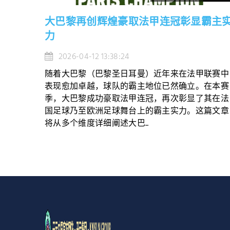
大巴黎再创辉煌豪取法甲连冠彰显霸主
力
2026-04-12 13:38:24
随着大巴黎（巴黎圣日耳曼）近年来在法甲联赛中
表现愈加卓越，球队的霸主地位已然确立。在本赛
季，大巴黎成功豪取法甲连冠，再次彰显了其在法
国足球乃至欧洲足球舞台上的霸主实力。这篇文章
将从多个维度详细阐述大巴...