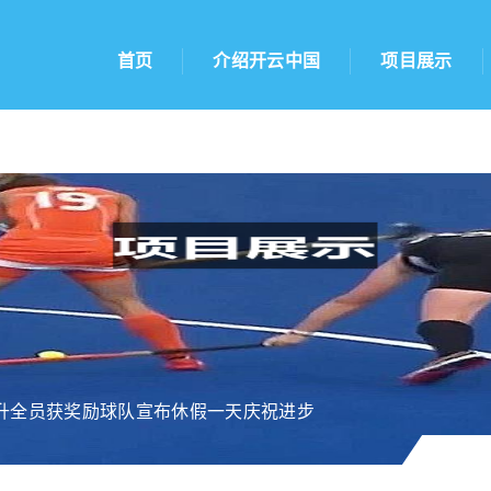
首页
介绍开云中国
项目展示
升全员获奖励球队宣布休假一天庆祝进步