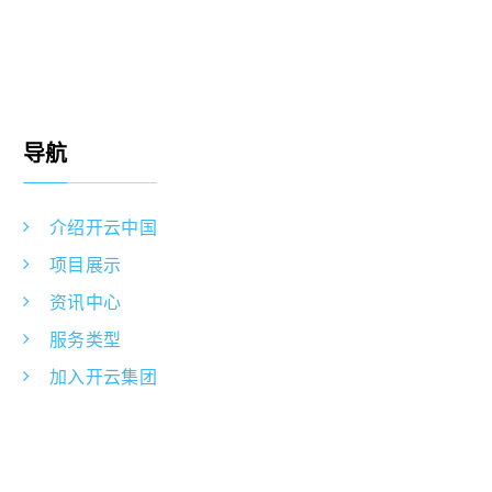
导航
介绍开云中国
项目展示
资讯中心
服务类型
加入开云集团