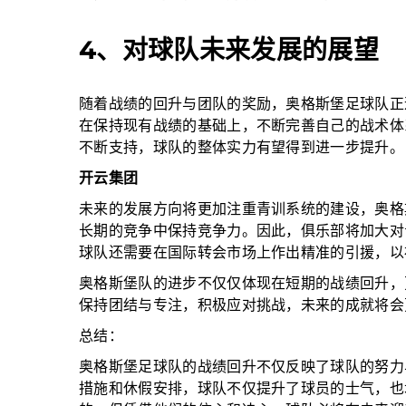
4、对球队未来发展的展望
随着战绩的回升与团队的奖励，奥格斯堡足球队正
在保持现有战绩的基础上，不断完善自己的战术体
不断支持，球队的整体实力有望得到进一步提升。
开云集团
未来的发展方向将更加注重青训系统的建设，奥格
长期的竞争中保持竞争力。因此，俱乐部将加大对
球队还需要在国际转会市场上作出精准的引援，以
奥格斯堡队的进步不仅仅体现在短期的战绩回升，
保持团结与专注，积极应对挑战，未来的成就将会
总结：
奥格斯堡足球队的战绩回升不仅反映了球队的努力
措施和休假安排，球队不仅提升了球员的士气，也