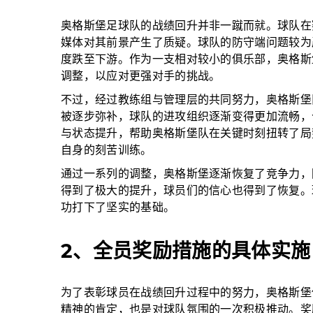
奥格斯堡足球队的战绩回升并非一蹴而就。球队在
媒体对其前景产生了质疑。球队的防守端问题较为
度跌至下游。作为一支相对较小的俱乐部，奥格斯
调整，以应对更强对手的挑战。
不过，经过教练组与管理层的共同努力，奥格斯堡
被逐步弥补，球队的进攻组织逐渐变得更加流畅，
与状态提升，帮助奥格斯堡队在关键时刻扭转了局
自身的刻苦训练。
通过一系列的调整，奥格斯堡逐渐恢复了竞争力，
得到了极大的提升，球员们的信心也得到了恢复。
功打下了坚实的基础。
2、全员奖励措施的具体实施
为了表彰球员在战绩回升过程中的努力，奥格斯堡
精神的肯定，也是对球队氛围的一次积极推动。奖