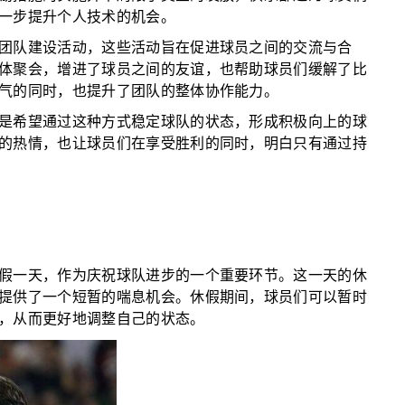
一步提升个人技术的机会。
团队建设活动，这些活动旨在促进球员之间的交流与合
体聚会，增进了球员之间的友谊，也帮助球员们缓解了比
气的同时，也提升了团队的整体协作能力。
是希望通过这种方式稳定球队的状态，形成积极向上的球
的热情，也让球员们在享受胜利的同时，明白只有通过持
假一天，作为庆祝球队进步的一个重要环节。这一天的休
提供了一个短暂的喘息机会。休假期间，球员们可以暂时
，从而更好地调整自己的状态。