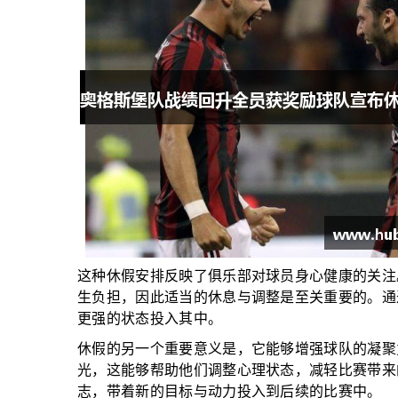
这种休假安排反映了俱乐部对球员身心健康的关注
生负担，因此适当的休息与调整是至关重要的。通
更强的状态投入其中。
休假的另一个重要意义是，它能够增强球队的凝聚
光，这能够帮助他们调整心理状态，减轻比赛带来
志，带着新的目标与动力投入到后续的比赛中。