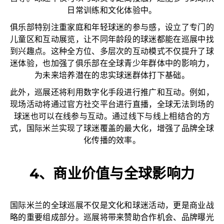
日常训练和文化体验中。
俱乐部特别注重家庭和年轻球迷的参与感，设立了专门的
儿童区和互动展览，让不同年龄段的球迷都能在巡展中找
到兴趣点。这种全方位、多层次的互动模式不仅提升了球
迷体验，也加强了俱乐部在全球青少年群体中的影响力，
为未来培养潜在的忠实球迷群体打下基础。
此外，巡展还将利用数字化手段进行推广和互动。例如，
现场活动将通过官方社交平台进行直播，全球无法到场的
球迷也可以在线参与互动。通过线下与线上相结合的方
式，国际米兰实现了球迷覆盖的最大化，增强了品牌全球
化传播的效率。
4、商业价值与全球影响力
国际米兰的全球巡展不仅是文化和球迷活动，更是商业战
略的重要组成部分。巡展将带来赞助合作机会、品牌曝光