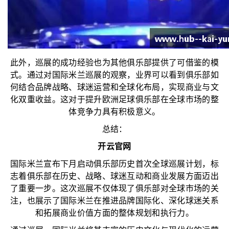
此外，巡展的成功经验也为其他俱乐部提供了可借鉴的模
式。通过对国际米兰巡展的观察，业界可以看到俱乐部如
何结合品牌战略、球迷运营和全球化布局，实现商业与文
化双重收益。这对于提升欧洲足球俱乐部在全球市场的整
体竞争力具有积极意义。
总结：
开云官网
国际米兰宣布下月启动俱乐部历史首次全球巡展计划，标
志着俱乐部在历史、战略、球迷互动和商业发展方面迈出
了重要一步。这次巡展不仅体现了俱乐部对全球市场的关
注，也展示了国际米兰在推进品牌国际化、深化球迷关系
和拓展商业价值方面的整体规划和执行力。