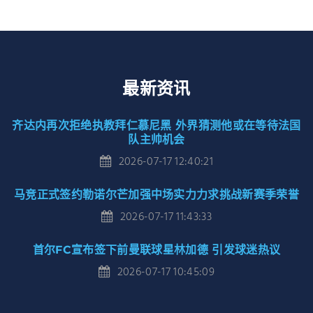
最新资讯
齐达内再次拒绝执教拜仁慕尼黑 外界猜测他或在等待法国
队主帅机会
2026-07-17 12:40:21
马竞正式签约勒诺尔芒加强中场实力力求挑战新赛季荣誉
2026-07-17 11:43:33
首尔FC宣布签下前曼联球星林加德 引发球迷热议
2026-07-17 10:45:09