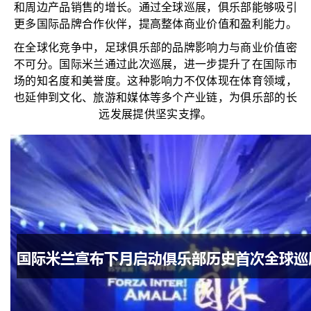
和周边产品销售的增长。通过全球巡展，俱乐部能够吸引
更多国际品牌合作伙伴，提高整体商业价值和盈利能力。
在全球化竞争中，足球俱乐部的品牌影响力与商业价值密
不可分。国际米兰通过此次巡展，进一步提升了在国际市
场的知名度和美誉度。这种影响力不仅体现在体育领域，
也延伸到文化、旅游和媒体等多个产业链，为俱乐部的长
远发展提供坚实支撑。