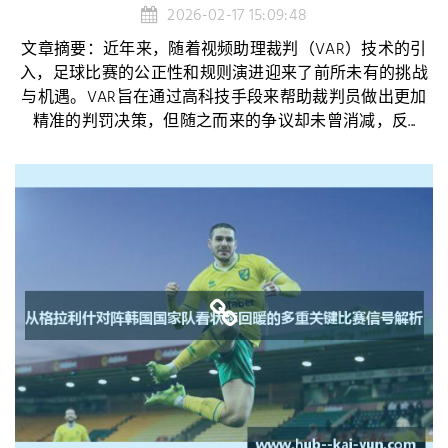
2026-02-17 15:09:48
文章摘要：近年来，随着视频助理裁判（VAR）技术的引
入，足球比赛的公正性和规则演进迎来了前所未有的挑战
与机遇。VAR旨在通过高科技手段来帮助裁判员做出更加
精准的判罚决策，但随之而来的争议却未曾消减，反...