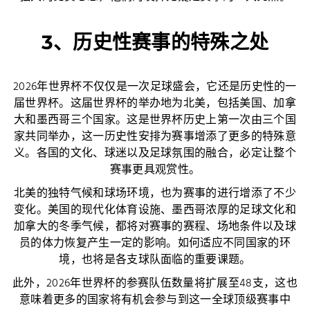
3、历史性赛事的特殊之处
2026年世界杯不仅仅是一次足球盛会，它还是历史性的一
届世界杯。这届世界杯的举办地为北美，包括美国、加拿
大和墨西哥三个国家。这是世界杯历史上第一次由三个国
家共同举办，这一历史性安排为赛事增添了更多的特殊意
义。各国的文化、球迷以及足球氛围的融合，必定让整个
赛事更具观赏性。
北美的独特气候和球场环境，也为赛事的进行增添了不少
变化。美国的现代化体育设施、墨西哥浓厚的足球文化和
加拿大的冬季气候，都将对赛事的赛程、场地条件以及球
员的体力恢复产生一定的影响。如何适应不同国家的环
境，也将是各支球队面临的重要课题。
此外，2026年世界杯的参赛队伍数量将扩展至48支，这也
意味着更多的国家将有机会参与到这一全球顶级赛事中