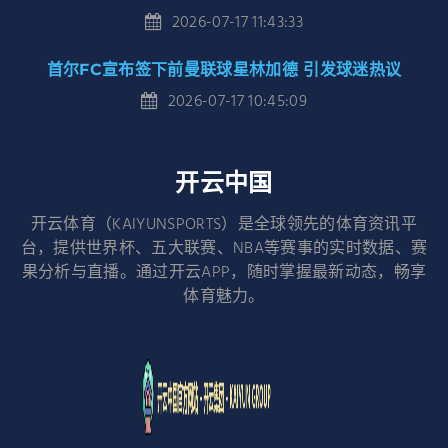
2026-07-17 11:43:33
首尔FC宣布签下前曼联球星林加德 引发球迷热议
2026-07-17 10:45:09
开云中国
开云体育（KAIYUNSPORTS）是全球领先的体育资讯平
台，提供世界杯、五大联赛、NBA等赛事的实时数据、赛
果分析与直播。通过开云APP，随时掌握最新动态，畅享
体育魅力。