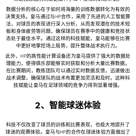
数据分析的核心在于如何将海量的训练数据转化为有效的
决策支持。皇马通过与HP合作，采用了先进的人工智能算
法，对球员的表现进行深入分析，从而发现潜在的技术短
板和身体疲劳等问题，确保球员在赛季中的健康和竞技状
态处于最佳水平。通过这样的科技赋能，皇马能够在比赛
中更好地掌控场上局势，提升整体战术执行力。
此外，HP的高性能计算设备还为皇马提供了强大的数据处
理能力，使得俱乐部能够实时获取和分析大量比赛数据。
在比赛期间，教练团队可以通过实时数据反馈，迅速做出
战术调整，确保球队的战术布置更加灵活和及时。这种科
技赋能让皇马在足球领域的竞争力得到显著增强。
2、智能球迷体验
科技不仅改变了球员的训练和比赛表现，也极大地提升了
球迷的观赛体验。皇马与HP的合作在球迷体验方面做出了