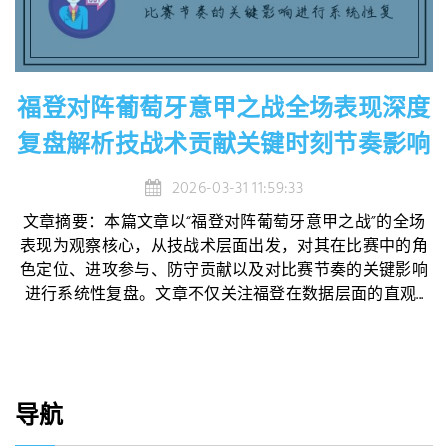
福登对阵葡萄牙意甲之战全场表现深度
复盘解析技战术贡献关键时刻节奏影响
2026-03-31 11:59:33
文章摘要：本篇文章以“福登对阵葡萄牙意甲之战”的全场
表现为观察核心，从技战术层面出发，对其在比赛中的角
色定位、进攻参与、防守贡献以及对比赛节奏的关键影响
进行系统性复盘。文章不仅关注福登在数据层面的直观...
导航