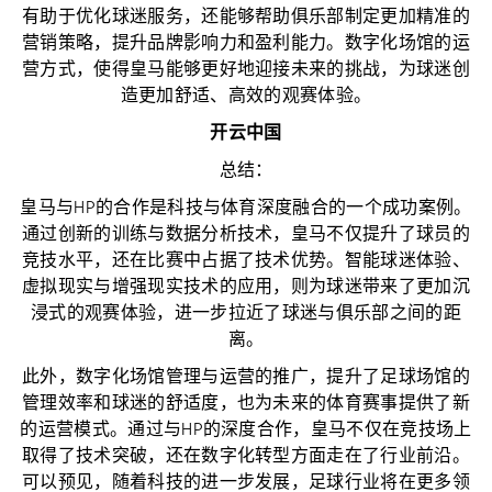
有助于优化球迷服务，还能够帮助俱乐部制定更加精准的
营销策略，提升品牌影响力和盈利能力。数字化场馆的运
营方式，使得皇马能够更好地迎接未来的挑战，为球迷创
造更加舒适、高效的观赛体验。
开云中国
总结：
皇马与HP的合作是科技与体育深度融合的一个成功案例。
通过创新的训练与数据分析技术，皇马不仅提升了球员的
竞技水平，还在比赛中占据了技术优势。智能球迷体验、
虚拟现实与增强现实技术的应用，则为球迷带来了更加沉
浸式的观赛体验，进一步拉近了球迷与俱乐部之间的距
离。
此外，数字化场馆管理与运营的推广，提升了足球场馆的
管理效率和球迷的舒适度，也为未来的体育赛事提供了新
的运营模式。通过与HP的深度合作，皇马不仅在竞技场上
取得了技术突破，还在数字化转型方面走在了行业前沿。
可以预见，随着科技的进一步发展，足球行业将在更多领