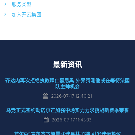
服务类型
加入开云集团
最新资讯
齐达内再次拒绝执教拜仁慕尼黑 外界猜测他或在等待法国
队主帅机会
2026-07-17 12:40:21
马竞正式签约勒诺尔芒加强中场实力力求挑战新赛季荣誉
2026-07-17 11:43:33
首尔FC宣布签下前曼联球星林加德 引发球迷热议