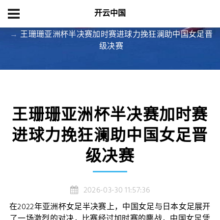
开云中国
首页
项目展示
王珊珊亚洲杯半决赛加时赛进球力挽狂澜助中国女足晋
级决赛
王珊珊亚洲杯半决赛加时赛
进球力挽狂澜助中国女足晋
级决赛
2026-03-30 11:57:36
在2022年亚洲杯女足半决赛上，中国女足与日本女足展开
了一场激烈的对决，比赛经过加时赛的鏖战，中国女足凭