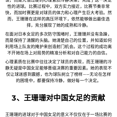
误，而是凭借过硬的心理素质冷静决策，完成了这一决定
性的进球。比赛过程中，双方实力接近，比赛节奏非常
快，而加时赛更是对球员的体力和心理产生巨大考验。然
而，王珊珊在这样的高压环境下，依然能够做出最佳选
择，充分展现了她的成熟和冷静。
在面对日本女足的多次防守围堵时，王珊珊并没有急躁，
而是保持了清醒的头脑。她清楚自己的位置，并知道如何
利用场上队友的掩护来创造射门机会。这个过程的成功离
不开她在场上对局势的精准分析和对自己能力的自信。
心理素质在比赛中往往决定了球员的表现，而王珊珊的冷
静无疑是中国女足能够晋级决赛的重要因素。她的表现不
仅让球迷感到震撼，也为球队树立了榜样——无论在怎样
的困境中，都要保持冷静，做好每一个决定。
3、王珊珊对中国女足的贡献
王珊珊的进球对于中国女足的意义不仅仅在于一场比赛的