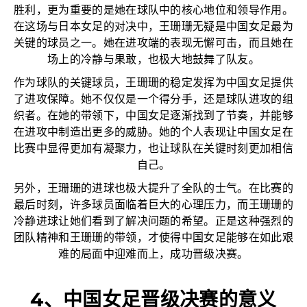
胜利，更为重要的是她在球队中的核心地位和领导作用。
在这场与日本女足的对决中，王珊珊无疑是中国女足最为
关键的球员之一。她在进攻端的表现无懈可击，而且她在
场上的冷静与果敢，也极大地鼓舞了队友。
作为球队的关键球员，王珊珊的稳定发挥为中国女足提供
了进攻保障。她不仅仅是一个得分手，还是球队进攻的组
织者。在她的带领下，中国女足逐渐找到了节奏，并能够
在进攻中制造出更多的威胁。她的个人表现让中国女足在
比赛中显得更加有凝聚力，也让球队在关键时刻更加相信
自己。
另外，王珊珊的进球也极大提升了全队的士气。在比赛的
最后时刻，许多球员面临着巨大的心理压力，而王珊珊的
冷静进球让她们看到了解决问题的希望。正是这种强烈的
团队精神和王珊珊的带领，才使得中国女足能够在如此艰
难的局面中迎难而上，成功晋级决赛。
4、中国女足晋级决赛的意义