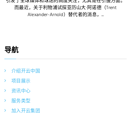
引发了全球媒体和球迷的高度关注，尤其是在引援方面。
而最近，关于利物浦试探亚历山大·阿诺德（Trent
Alexander-Arnold）替代者的消息，...
导航
介绍开云中国
项目展示
资讯中心
服务类型
加入开云集团