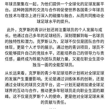
年球员聚集在一起，为他们提供一个全球化的足球发展平
台。这种跨国界的交流与合作将促使世界各国青少年球员
在技术与理念上进行深入的碰撞与融合，从而共同推动全
球足球水平的提升。
此外，克罗斯的青训计划还将注重球员的个人发展与成
长。他通过自己多年的足球经历，深刻理解到每一名球员
的独特性和潜力。克罗斯认为，足球不仅仅是团队合作的
体现，更是个人才华的展示。通过他的青训项目，球员不
仅能够提升自己的竞技水平，还能培养自己的领导力与责
任感，最终成为既能为团队贡献力量，又能在职业生涯中
独当一面的全能型球员。
从长远来看，克罗斯的青少年足球培养计划将对全球足球
的发展产生重要影响。无论是通过训练体系的创新，还是
通过全球化的球员交流平台，这一计划无疑将加速全球足
球界的互动与合作，推动更多年轻球员走向职业生涯的巅
峰。这不仅是克罗斯个人的使命，更是他对全球足球未来
的贡献与责任。