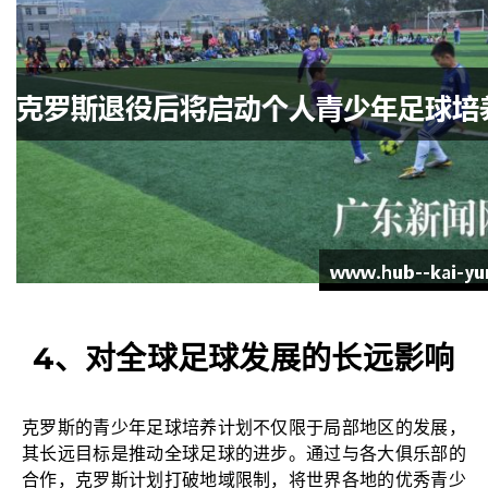
4、对全球足球发展的长远影响
克罗斯的青少年足球培养计划不仅限于局部地区的发展，
其长远目标是推动全球足球的进步。通过与各大俱乐部的
合作，克罗斯计划打破地域限制，将世界各地的优秀青少