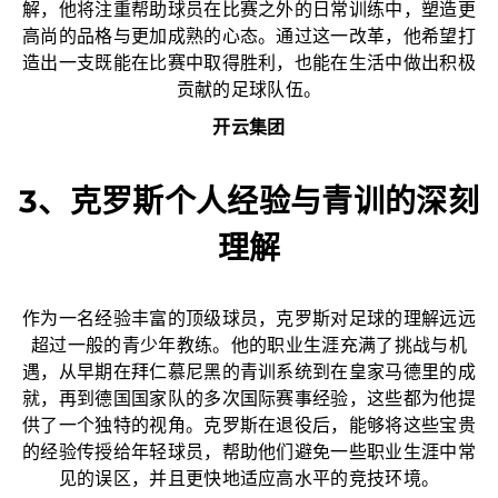
解，他将注重帮助球员在比赛之外的日常训练中，塑造更
高尚的品格与更加成熟的心态。通过这一改革，他希望打
造出一支既能在比赛中取得胜利，也能在生活中做出积极
贡献的足球队伍。
开云集团
3、克罗斯个人经验与青训的深刻
理解
作为一名经验丰富的顶级球员，克罗斯对足球的理解远远
超过一般的青少年教练。他的职业生涯充满了挑战与机
遇，从早期在拜仁慕尼黑的青训系统到在皇家马德里的成
就，再到德国国家队的多次国际赛事经验，这些都为他提
供了一个独特的视角。克罗斯在退役后，能够将这些宝贵
的经验传授给年轻球员，帮助他们避免一些职业生涯中常
见的误区，并且更快地适应高水平的竞技环境。