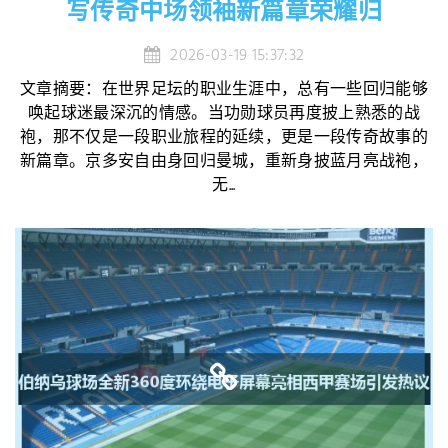
写传奇中场领袖新篇章荣耀归
2026-03-19 15:37:32
文章摘要：在世界足坛的职业生涯中，总有一些回归能够
唤起球迷最深沉的情感。当功勋球员再度披上熟悉的战
袍，那不仅是一段职业旅程的延续，更是一段传奇故事的
新篇章。京多安自由身回归曼城，重新身披蓝月亮战袍，
无...