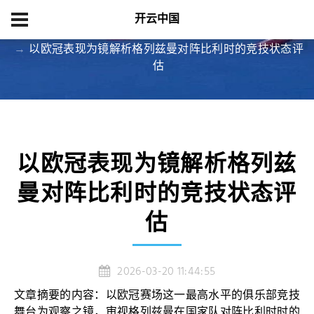
开云中国
首页
项目展示
以欧冠表现为镜解析格列兹曼对阵比利时的竞技状态评
估
以欧冠表现为镜解析格列兹
曼对阵比利时的竞技状态评
估
2026-03-20 11:44:55
文章摘要的内容：以欧冠赛场这一最高水平的俱乐部竞技
舞台为观察之镜，审视格列兹曼在国家队对阵比利时时的