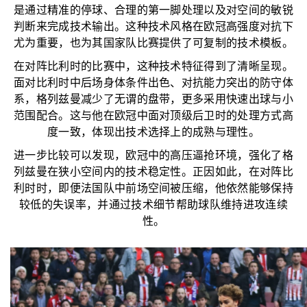
是通过精准的停球、合理的第一脚处理以及对空间的敏锐
判断来完成技术输出。这种技术风格在欧冠高强度对抗下
尤为重要，也为其国家队比赛提供了可复制的技术模板。
在对阵比利时的比赛中，这种技术特征得到了清晰呈现。
面对比利时中后场身体条件出色、对抗能力突出的防守体
系，格列兹曼减少了无谓的盘带，更多采用快速出球与小
范围配合。这与他在欧冠中面对顶级后卫时的处理方式高
度一致，体现出技术选择上的成熟与理性。
进一步比较可以发现，欧冠中的高压逼抢环境，强化了格
列兹曼在狭小空间内的技术稳定性。正因如此，在对阵比
利时时，即便法国队中前场空间被压缩，他依然能够保持
较低的失误率，并通过技术细节帮助球队维持进攻连续
性。