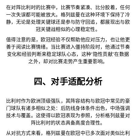
在对阵比利时的比赛中，比赛节奏紧凑、比分胶着，任何
一次失误都可能被放大。格列兹曼在这种环境下保持了冷
静，无论是处理关键球还是参与防守回追，都展现出与欧
冠关键战相似的心理稳定性。
值得注意的是，欧冠经验不仅帮助他应对压力，也让他更
善于阅读比赛情绪。当比赛进入僵持阶段时，他通过节奏
变化和经验判断来稳定球队心态，这种“隐性贡献”在数据
之外，却对比赛走势产生重要影响。
四、对手适配分析
比利时作为欧洲顶级强队，其阵容结构与欧冠中常见的豪
门球队有诸多相似之处：后防线身体条件出色，中场强调
技术与覆盖。这使得以欧冠表现为参照，分析格列兹曼对
阵比利时的状态具备高度合理性。
从对抗方式来看，格列兹曼在欧冠中已多次面对类似比利