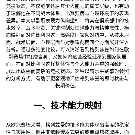
竞技状态，不仅能够还原其个人能力的真实层级，也有助
于理解他在不同战术体系、比赛强度与心理环境下的表现
差异。本文以欧冠表现为纵向坐标，将其在俱乐部中的技
术效率、战术职责、关键时刻处理球能力与精神属性，横
向映射到对阵比利时这一高强度国家队对抗中，从技术层
面、战术层面、心理层面与对手适配度四个方面展开深入
分析。通过多维度比较，可以清晰看到格列兹曼如何在欧
冠赛场中打磨自身，又如何将这些经验迁移到国家队层
面，在面对比利时这样整体性与个人能力并重的强敌时，
展现出成熟而复杂的竞技状态。这种以高水平赛事为参照
的分析方式，有助于更客观地评估格列兹曼的即时状态与
长期价值。
一、技术能力映射
从欧冠赛场来看，格列兹曼的技术能力体现出高度的稳定
性与实用性。他并非依赖爆发式突破或单点炫技取胜，而