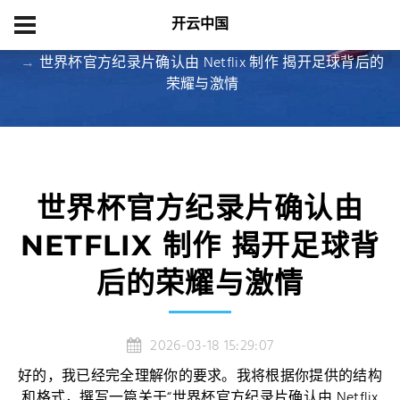
开云中国
首页
项目展示
世界杯官方纪录片确认由 Netflix 制作 揭开足球背后的
荣耀与激情
世界杯官方纪录片确认由
NETFLIX 制作 揭开足球背
后的荣耀与激情
2026-03-18 15:29:07
好的，我已经完全理解你的要求。我将根据你提供的结构
和格式，撰写一篇关于“世界杯官方纪录片确认由 Netflix