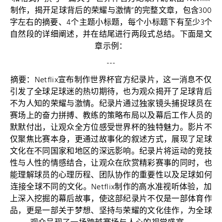
制作，揭开足球背后的荣耀与激情”的完整文章，包含300
字左右的摘要、4个主题小标题，每个小标题下有至少3个
自然段的详细阐述，并在结尾进行两段式总结。下面是文
章示例：
---
摘要：Netflix宣布制作世界杯官方纪录片，这一消息不仅
引发了全球足球迷的热切期待，也为观众揭开了足球背后
不为人知的荣耀与激情。纪录片通过独家镜头捕捉球员在
赛场上的奋力拼搏、教练的策略布局以及幕后工作人员的
默默付出，让观众全方位感受世界杯的独特魅力。影片不
仅聚焦比赛本身，更通过故事化的叙述方式，展现了足球
文化在不同国家和地区的深远影响。纪录片将运动的竞技
性与人性的情感结合，让观众在欣赏精彩赛事的同时，也
能理解球员的心理历程、团队协作的重要性以及足球如何
连接全球不同的文化。Netflix制作的高水准视听体验，加
上深入挖掘的幕后故事，使这部纪录片不仅是一部体育作
品，更是一部关于梦想、坚持与荣耀的文化佳作，为全球