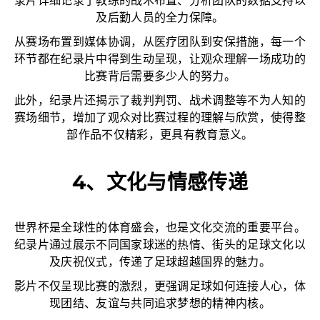
录片详细记录了教练的战术布置、分析团队的数据支持以
及后勤人员的全力保障。
从赛场布置到媒体协调，从医疗团队到安保措施，每一个
环节都在纪录片中得到生动呈现，让观众理解一场成功的
比赛背后需要多少人的努力。
此外，纪录片还揭示了裁判判罚、战术调整等不为人知的
赛场细节，增加了观众对比赛过程的理解与欣赏，使得整
部作品不仅精彩，更具有教育意义。
4、文化与情感传递
世界杯是全球性的体育盛会，也是文化交流的重要平台。
纪录片通过展示不同国家球迷的热情、街头的足球文化以
及庆祝仪式，传递了足球超越国界的魅力。
影片不仅呈现比赛的激烈，更强调足球如何连接人心，体
现团结、友谊与共同追求梦想的精神内核。