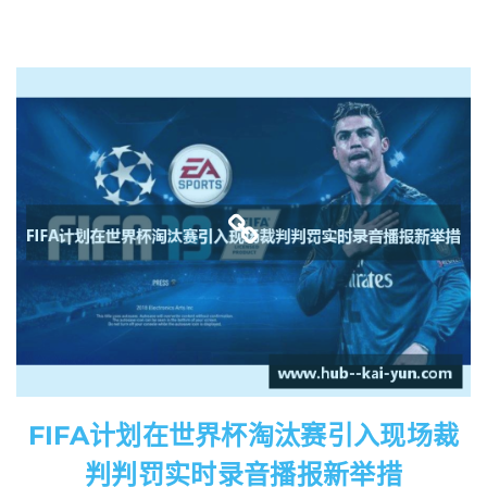
FIFA计划在世界杯淘汰赛引入现场裁
判判罚实时录音播报新举措