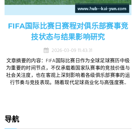
FIFA国际比赛日赛程对俱乐部赛事竞
技状态与结果影响研究
2026-03-09 11:43:31
文章摘要的内容：FIFA国际比赛日作为全球足球赛历中极
为重要的时间节点，不仅承载着国家队赛事的竞技价值与
社会关注度，也在客观上深刻影响着各级俱乐部赛事的运
行节奏与竞技表现。随着现代足球商业化与高强度赛...
导航