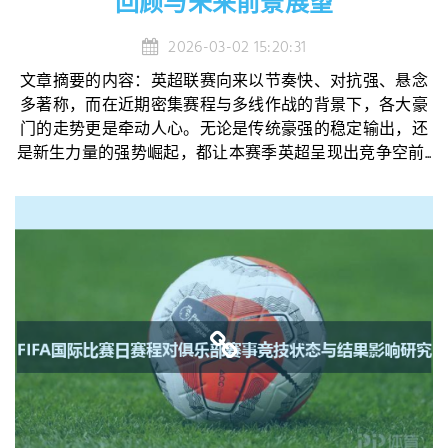
回顾与未来前景展望
2026-03-02 15:20:31
文章摘要的内容：英超联赛向来以节奏快、对抗强、悬念
多著称，而在近期密集赛程与多线作战的背景下，各大豪
门的走势更是牵动人心。无论是传统豪强的稳定输出，还
是新生力量的强势崛起，都让本赛季英超呈现出竞争空前...