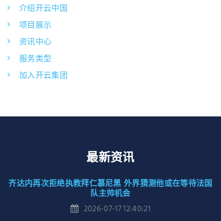
介绍开云中国
项目展示
资讯中心
服务类型
加入开云集团
最新资讯
齐达内再次拒绝执教拜仁慕尼黑 外界猜测他或在等待法国
队主帅机会
2026-07-17 12:40:21