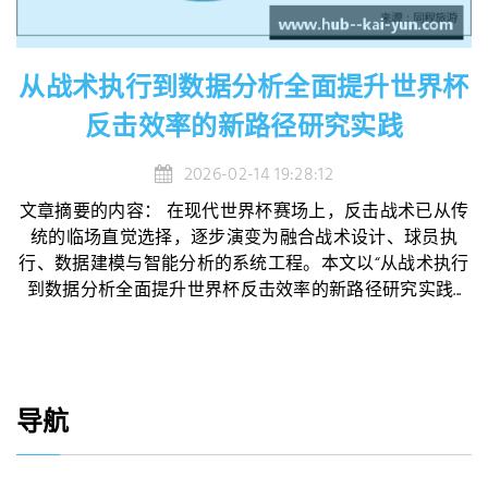
从战术执行到数据分析全面提升世界杯
反击效率的新路径研究实践
2026-02-14 19:28:12
文章摘要的内容： 在现代世界杯赛场上，反击战术已从传
统的临场直觉选择，逐步演变为融合战术设计、球员执
行、数据建模与智能分析的系统工程。本文以“从战术执行
到数据分析全面提升世界杯反击效率的新路径研究实践...
导航