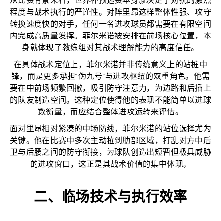
从比赛背景来看，世界杯预选赛本身就决定了对抗的激烈
程度与战术执行的严谨性。对阵里昂这样整体性强、攻守
转换速度快的对手，任何一名进攻球员都需要在有限空间
内完成高质量发挥。菲尔米诺被安排在前场核心位置，本
身就体现了教练组对其战术理解能力的高度信任。
在具体战术定位上，菲尔米诺并非传统意义上的站桩中
锋，而是更多承担“伪九号”与进攻枢纽的双重角色。他需
要在中前场频繁回撤，吸引防守注意力，为边路和后插上
的队友制造空间。这种定位使得他的表现不能简单以进球
数衡量，而应结合整体进攻运转来评估。
面对里昂相对紧凑的中场防线，菲尔米诺的站位选择尤为
关键。他在比赛中多次主动拉到肋部区域，打乱对方中后
卫与后腰之间的防守衔接，为球队创造出短暂但极具威胁
的进攻窗口，这正是其战术价值的集中体现。
二、临场技术与执行效率