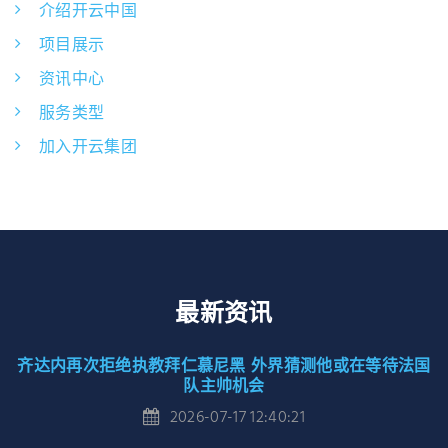
介绍开云中国
项目展示
资讯中心
服务类型
加入开云集团
最新资讯
齐达内再次拒绝执教拜仁慕尼黑 外界猜测他或在等待法国
队主帅机会
2026-07-17 12:40:21