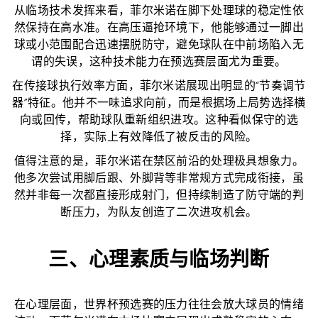
从临场技术发挥来看，菲尔米诺在脚下处理球的稳定性依
然保持在高水准。在高压逼抢环境下，他能够通过一脚出
球或小范围配合迅速摆脱防守，避免球队在中前场陷入无
谓的失误，这种技术能力在预选赛层面尤为重要。
在传接球执行效率方面，菲尔米诺展现出明显的“节奏调节
器”特征。他并不一味追求向前，而是根据场上局势选择横
向或回传，帮助球队重新组织进攻。这种看似保守的选
择，实际上有效降低了被反击的风险。
值得注意的是，菲尔米诺在禁区前沿的处理极具想象力。
他多次尝试用脚后跟、外脚背等非常规方式完成衔接，虽
然并非每一次都直接形成射门，但持续制造了防守端的判
断压力，为队友创造了二次进攻机会。
三、心理素质与临场判断
在心理层面，世界杯预选赛的压力往往会放大球员的情绪