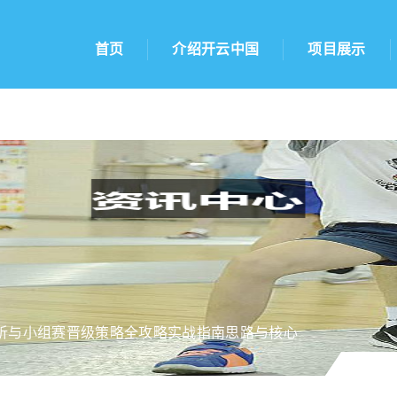
首页
介绍开云中国
项目展示
析与小组赛晋级策略全攻略实战指南思路与核心