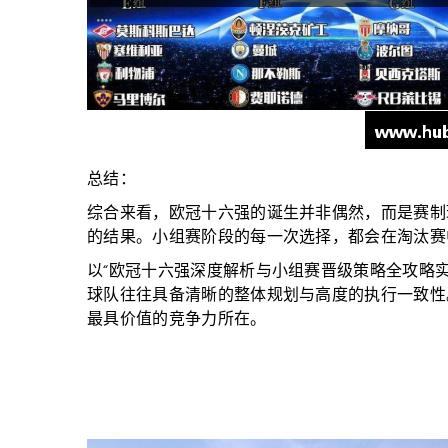
总结：
综合来看，欧冠十六强的诞生并非偶然，而是赛制
的结果。小组赛阶段的每一次选择，都会在淘汰赛
以“欧冠十六强深度解析与小组赛晋级策略全攻略
球队往往具备清晰的整体规划与高度的执行一致性
最具价值的竞争力所在。