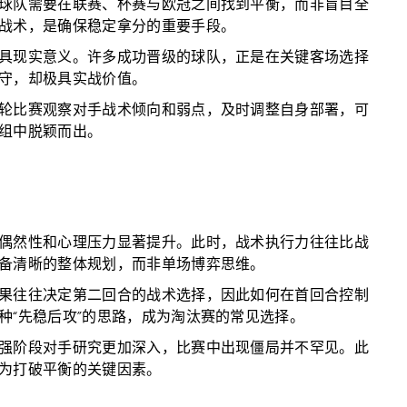
球队需要在联赛、杯赛与欧冠之间找到平衡，而非盲目全
战术，是确保稳定拿分的重要手段。
具现实意义。许多成功晋级的球队，正是在关键客场选择
守，却极具实战价值。
轮比赛观察对手战术倾向和弱点，及时调整自身部署，可
组中脱颖而出。
偶然性和心理压力显著提升。此时，战术执行力往往比战
备清晰的整体规划，而非单场博弈思维。
果往往决定第二回合的战术选择，因此如何在首回合控制
种“先稳后攻”的思路，成为淘汰赛的常见选择。
强阶段对手研究更加深入，比赛中出现僵局并不罕见。此
为打破平衡的关键因素。