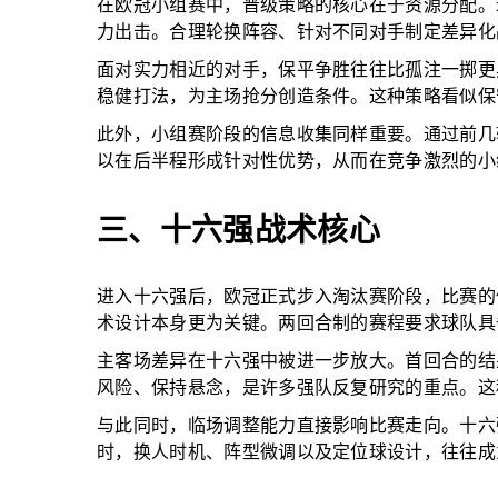
在欧冠小组赛中，晋级策略的核心在于资源分配。
力出击。合理轮换阵容、针对不同对手制定差异化
面对实力相近的对手，保平争胜往往比孤注一掷更
稳健打法，为主场抢分创造条件。这种策略看似保
此外，小组赛阶段的信息收集同样重要。通过前几
以在后半程形成针对性优势，从而在竞争激烈的小
三、十六强战术核心
进入十六强后，欧冠正式步入淘汰赛阶段，比赛的
术设计本身更为关键。两回合制的赛程要求球队具
主客场差异在十六强中被进一步放大。首回合的结
风险、保持悬念，是许多强队反复研究的重点。这
与此同时，临场调整能力直接影响比赛走向。十六
时，换人时机、阵型微调以及定位球设计，往往成