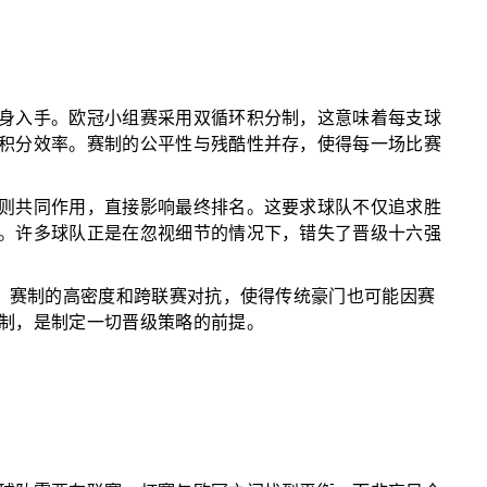
身入手。欧冠小组赛采用双循环积分制，这意味着每支球
积分效率。赛制的公平性与残酷性并存，使得每一场比赛
则共同作用，直接影响最终排名。这要求球队不仅追求胜
。许多球队正是在忽视细节的情况下，错失了晋级十六强
”。赛制的高密度和跨联赛对抗，使得传统豪门也可能因赛
制，是制定一切晋级策略的前提。