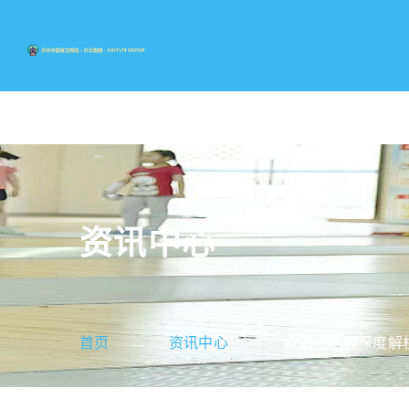
资讯中心
首页
资讯中心
欧冠十六强深度解