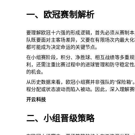
一、欧冠赛制解析
要理解欧冠十六强的形成逻辑，首先必须从赛制本
队既要面对主客场差异，又要在有限场次内最大化
都可能成为决定命运的关键节点。
在小组赛阶段，积分、净胜球、相互战绩等多重规
利，还需注重比赛过程中的进球管理和防守稳定性
的机会。
从历史数据来看，欧冠小组赛并非强队的“保险箱
程分配或状态波动而陷入被动。因此，深入理解赛
开云科技
二、小组晋级策略