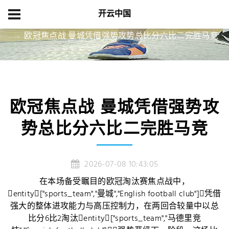
开云中国
首页
资讯中心
欧冠焦点战 曼城凭借强势攻势总比分六比二完胜马竞
欧冠焦点战 曼城凭借强势攻
势总比分六比二完胜马竞
2026-07-08 10:43:05
在本场备受瞩目的欧冠淘汰赛焦点战中，
entity["sports_team","曼城","English football club"]凭借
强大的整体进攻能力与高压控制力，在两回合较量中以总
比分6比2淘汰entity["sports_team","马德里竞