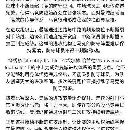
控球率不断压缩马竞的防守空间。中场球员之间短传渗透
频繁，使得马竞防线始终处在紧张状态。面对曼城细腻而
高效的传导体系，马竞很难形成稳定的拦截与反抢。
在进攻组织上，曼城通过边路与中路的频繁换位不断撕裂
对手防线。边锋利用速度拉开宽度，中路球员则不断插入
禁区制造威胁。这样的进攻结构让马竞的防守阵型难以保
持紧凑，防守球员不得不频繁移动。
锋线核心entity["athlete","埃尔林·哈兰德","Norwegian
footballer"]的冲击力成为曼城进攻体系的重要支点。他不
仅能够利用身体优势完成终结，还能吸引防守球员，为队
友创造更大的进攻空间。多次关键跑位直接打乱了马竞的
防守部署。
随着比赛深入，曼城的进攻节奏逐渐提升。连续的射门与
禁区渗透让马竞门将压力巨大。即使在部分阶段马竞尝试
收缩防线，曼城仍能通过远射与二次进攻持续制造威胁。
正是这种持续不断的进攻压制，让比赛的主动权始终掌握
在曼城脚下。两回合累计六粒进球不仅体现了进攻效率，