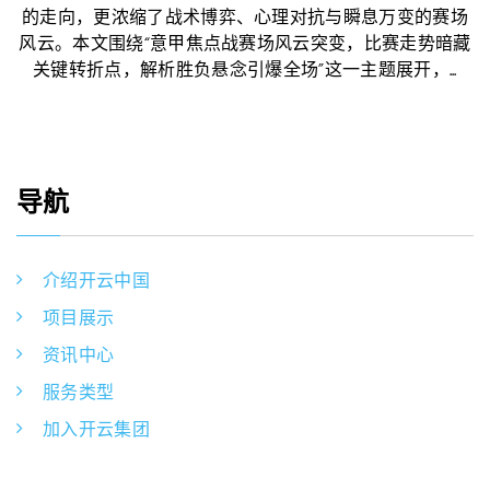
的走向，更浓缩了战术博弈、心理对抗与瞬息万变的赛场
风云。本文围绕“意甲焦点战赛场风云突变，比赛走势暗藏
关键转折点，解析胜负悬念引爆全场”这一主题展开，...
导航
介绍开云中国
项目展示
资讯中心
服务类型
加入开云集团