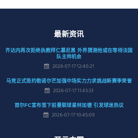
最新资讯
齐达内再次拒绝执教拜仁慕尼黑 外界猜测他或在等待法国
队主帅机会
2026-07-17 12:40:21
马竞正式签约勒诺尔芒加强中场实力力求挑战新赛季荣誉
2026-07-17 11:43:33
首尔FC宣布签下前曼联球星林加德 引发球迷热议
2026-07-17 10:45:09