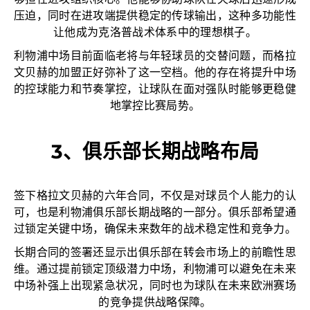
够担任进攻组织核心。他能够协助球队在失球后迅速形成
压迫，同时在进攻端提供稳定的传球输出，这种多功能性
让他成为克洛普战术体系中的理想棋子。
利物浦中场目前面临老将与年轻球员的交替问题，而格拉
文贝赫的加盟正好弥补了这一空档。他的存在将提升中场
的控球能力和节奏掌控，让球队在面对强队时能够更稳健
地掌控比赛局势。
3、俱乐部长期战略布局
签下格拉文贝赫的六年合同，不仅是对球员个人能力的认
可，也是利物浦俱乐部长期战略的一部分。俱乐部希望通
过锁定关键中场，确保未来数年的战术稳定性和竞争力。
长期合同的签署还显示出俱乐部在转会市场上的前瞻性思
维。通过提前锁定顶级潜力中场，利物浦可以避免在未来
中场补强上出现紧急状况，同时也为球队在未来欧洲赛场
的竞争提供战略保障。