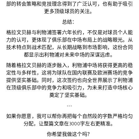
部的转会策略和竞技理念得到了广泛认可，也有助于吸引
更多顶级球员的关注。
总结：
格拉文贝赫与利物浦签署六年长约，不仅是对球员个人能
力的认可，更体现了俱乐部在中场布局上的战略眼光。从
技术特点到战术匹配，从长期战略到市场影响，这份合同
都显示出利物浦对未来中场的深谋远虑。
随着格拉文贝赫的逐步融入，利物浦中场将获得更高的稳
定性与多样性，这将为球队在国内联赛及欧洲赛场的竞争
提供坚实基础。同时，这次签约也向全世界展示了利物浦
在顶级俱乐部中的竞争力和吸引力，为未来打造中场核心
奠定了坚实基础。
---
如果你愿意，我可以帮你再把每个自然段的字数严格均匀
分配，让整篇文章在3000字左右更精准。
你希望我做这个吗？