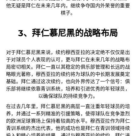
他无疑是拜仁在未来几年内，继续争夺国内外荣誉的重要
棋子。
3、拜仁慕尼黑的战略布局
对于拜仁慕尼黑来说，续约穆西亚拉的决定绝不仅仅是出
于对球员个人表现的认可，更与拜仁在未来几年的战略布
局密切相关。拜仁一直以其稳定的俱乐部管理和长远的战
略眼光著称，穆西亚拉的续约将为球队的中长期发展奠定
基础。拜仁通过这次续约，也向外界传达了一个信号：俱
乐部将继续依靠青训系统，培养和引进优秀的年轻球员，
以确保球队的持续竞争力。
在过去几年里，拜仁慕尼黑的高层一直注重年轻球员的培
养，并通过一系列精准的引援策略，使得球队在竞争激烈
的欧洲足球赛场上保持着较高的水平。穆西亚拉作为拜仁
青训系统的杰出代表，他的成功也是拜仁在青训领域持续