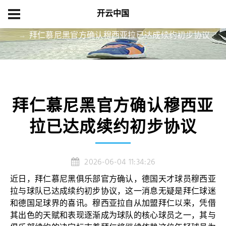
开云中国
首页
资讯中心
拜仁慕尼黑官方确认穆西亚拉已达成续约初步协议
拜仁慕尼黑官方确认穆西亚
拉已达成续约初步协议
2026-06-04 11:34:26
近日，拜仁慕尼黑俱乐部官方确认，德国天才球员穆西亚
拉与球队已达成续约初步协议，这一消息无疑是拜仁球迷
和德国足球界的喜讯。穆西亚拉自从加盟拜仁以来，凭借
其出色的天赋和表现逐渐成为球队的核心球员之一，其与