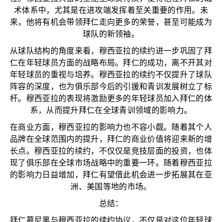
术体系中，尤其是在进攻端发挥着至关重要的作用。未
来，他将有机会带领拜仁走向更多的荣誉，甚至可能成为
球队的新领袖。
从球队结构的角度来看，穆西亚拉的续约进一步巩固了拜
仁在年轻球员方面的战略布局。拜仁的成功，离不开其对
年轻球员的重视与培养。穆西亚拉的续约不仅提升了球队
阵容的深度，也为俱乐部今后的引援和青训发展树立了标
杆。穆西亚拉的表现将激励更多的年轻球员加入拜仁的体
系，从而提升拜仁在全球青训领域的影响力。
在商业方面，穆西亚拉的影响力也不容小觑。随着其个人
品牌在全球范围内的提升，拜仁的商业价值将迎来新的增
长点。穆西亚拉的续约，不仅仅是竞技层面的投资，也体
现了俱乐部在全球市场战略中的重要一环。随着穆西亚拉
的影响力日益增加，拜仁有望借此机会进一步拓展其在亚
洲、美国等地的市场。
总结：
拜仁慕尼黑与穆西亚拉的续约协议，不仅是对这位年轻球