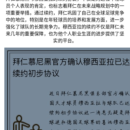
员个人表现的肯定，也标志着拜仁在未来战略规划中的一
项重要举措。通过续约，拜仁巩固了自己在全球足球竞争
中的地位，特别是在年轻球员的培养和发展方面，进一步
强化了球队的长期竞争力。穆西亚拉的续约不仅是拜仁未
来几年的重要保障，也为他个人职业生涯的进步提供了坚
实的平台。