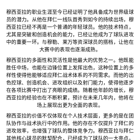
穆西亚拉的职业生涯至今已经证明了他具备成为世界级球
员的潜力。从他在拜仁一线队首秀到如今的持续出场，穆
西亚拉已经不再是一个普通的年轻球员。他的技术特点，
尤其是突破和创造机会的能力，已经让他成为了球队进攻
中的重要一环。与穆勒、莱万等资深球员的搭档，让他在
大赛中的表现也逐渐成熟。
穆西亚拉的多面性和灵活性是他最大的优势之一。他既能
胜任中场，也能在边锋位置上发挥出色，这种位置上的多
样性使得他能够适应拜仁战术体系的不同需求。而他的出
色控球、创造机会、进攻组织以及射门能力，使得他逐步
在各项比赛中打出了亮眼的成绩。随着他年龄的增长，穆
西亚拉的经验也在不断积累，预计在未来几年内，他将在
场上展现出更为全面的表现。
穆西亚拉的价值不仅体现在个人技术层面，更多的是在团
队协作与战术执行中的作用。他的存在不仅提升了拜仁的
进攻效率，也增强了球队的整体竞争力。穆西亚拉与拜仁
其他核心球员的默契配合，已经成为了球队的一大亮点。