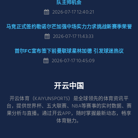
队主帅机会
2026-07-17 12:40:21
马竞正式签约勒诺尔芒加强中场实力力求挑战新赛季荣誉
2026-07-17 11:43:33
首尔FC宣布签下前曼联球星林加德 引发球迷热议
2026-07-17 10:45:09
开云中国
开云体育（KAIYUNSPORTS）是全球领先的体育资讯平
台，提供世界杯、五大联赛、NBA等赛事的实时数据、赛
果分析与直播。通过开云APP，随时掌握最新动态，畅享
体育魅力。