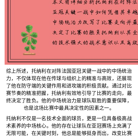
综上所述，托纳利在对阵法国亚冠关键一战中的中场统治
力，不仅体现在他在传球与组织上的精准与高效，还展现
了他在防守端的关键作用和进攻端的积极贡献。通过对比
赛节奏的精准把握，托纳利有效地引导了比赛的走向，最
终决定了胜负。他的中场统治力是球队取胜的重要保障，
也是这场比赛中最具决定性的因素之一。
托纳利不仅是一名技术全面的球员，更是一位具备极高战
术素养的中场核心。他的存在让球队在亚冠赛场上充满了
无限可能，在关键时刻，他总是能够挺身而出，改变比赛