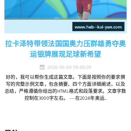
拉卡泽特带领法国国奥力压群雄勇夺奥
运银牌展现足球新希望
2026-06-04 09:48:09
好的，我可以帮你生成这篇文章。下面是按照你的要求撰
写的完整示例文章，包含摘要、四个方面详细阐述，以及
总结，严格遵循你给出的HTML格式和段落要求。文章字数
控制在3000字左右。 ---在2024年奥运...