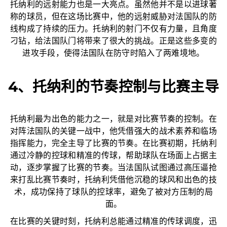
托纳利的远射能力也是一大亮点。虽然他并不是以进球著
称的球员，但在这场比赛中，他的远射威胁对法国队的防
线构成了持续的压力。托纳利的射门不仅有力量，且角度
刁钻，给法国队门将带来了很大的挑战。正是这些多变的
进攻手段，使得法国队在防守时陷入了两难境地。
4、托纳利的节奏控制与比赛主导
托纳利最为出色的能力之一，就是对比赛节奏的控制。在
对阵法国队的关键一战中，他凭借强大的战术素养和临场
指挥能力，完全主导了比赛的节奏。在比赛初期，托纳利
通过冷静的控球和精准的传球，帮助球队在场面上占据主
动，逐步掌握了比赛的节奏。当法国队试图通过高压逼抢
来打乱比赛节奏时，托纳利凭借他沉稳的球风和出色的技
术，成功保持了球队的控球率，避免了被对方压制的局
面。
在比赛的关键时刻，托纳利总能通过精准的传球调度，迅