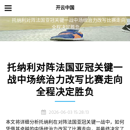
开云中国
首页
资讯中心
托纳利对阵法国亚冠关键一战中场统治力改写比赛走向
全程决定胜负
托纳利对阵法国亚冠关键一
战中场统治力改写比赛走向
全程决定胜负
2026-06-03 15:28:13
本文将详细分析托纳利在对阵法国亚冠关键一战中，如何
凭借其卓越的中场统治力改写了比赛走向，并最终决定了