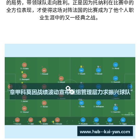
的局势，带领球队走向胜利。正是因为托纳利在比赛中的
全方位表现，才使得这场对阵法国的比赛成为了他个人职
业生涯中的又一经典之战。