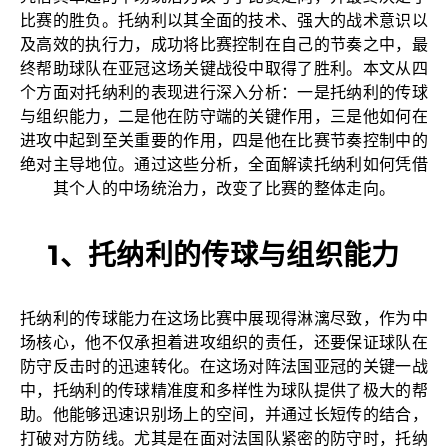
比赛的胜负。托纳利以其全面的技术、强大的战术意识以
及高效的执行力，成功将比赛控制在自己的节奏之中，最
终帮助球队在亚冠这场关键战役中取得了胜利。本文从四
个方面对托纳利的表现进行深入分析：一是托纳利的传球
与组织能力，二是他在防守端的关键作用，三是他如何在
进攻中起到至关重要的作用，四是他在比赛节奏控制中的
绝对主导地位。通过这些分析，全面解读托纳利如何凭借
其个人的中场统治力，改变了比赛的整体走向。
1、托纳利的传球与组织能力
托纳利的传球能力在这场比赛中展现得淋漓尽致，作为中
场核心，他不仅承担着进攻组织的责任，还要保证球队在
防守反击时的迅速转化。在这场对阵法国亚冠的关键一战
中，托纳利的传球精准度和多样性为球队提供了极大的帮
助。他能够迅速识别场上的空间，并通过长短传的结合，
打破对方防线。尤其是在面对法国队紧密的防守时，托纳