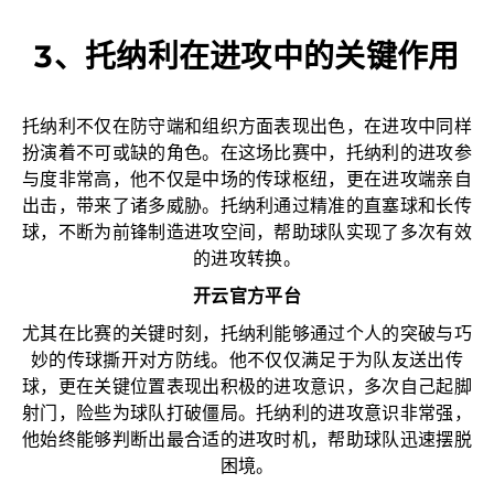
3、托纳利在进攻中的关键作用
托纳利不仅在防守端和组织方面表现出色，在进攻中同样
扮演着不可或缺的角色。在这场比赛中，托纳利的进攻参
与度非常高，他不仅是中场的传球枢纽，更在进攻端亲自
出击，带来了诸多威胁。托纳利通过精准的直塞球和长传
球，不断为前锋制造进攻空间，帮助球队实现了多次有效
的进攻转换。
开云官方平台
尤其在比赛的关键时刻，托纳利能够通过个人的突破与巧
妙的传球撕开对方防线。他不仅仅满足于为队友送出传
球，更在关键位置表现出积极的进攻意识，多次自己起脚
射门，险些为球队打破僵局。托纳利的进攻意识非常强，
他始终能够判断出最合适的进攻时机，帮助球队迅速摆脱
困境。