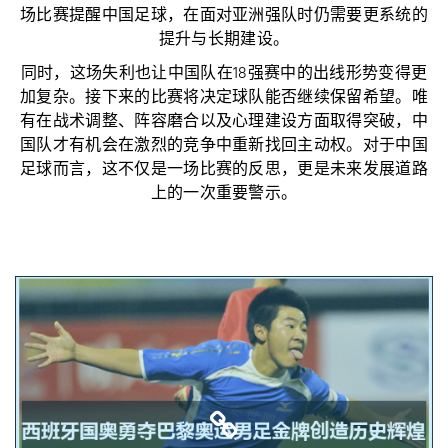
场比赛提醒中国足球，在面对亚洲强队时仍需要更系统的
提升与长期建设。
同时，这场失利也让中国队在18强赛中的出线形势变得更
加复杂。接下来的比赛将决定球队能否继续保留希望。唯
有在战术调整、阵容磨合以及心理建设方面取得突破，中
国队才有机会在激烈的竞争中重新找回主动权。对于中国
足球而言，这不仅是一场比赛的反思，更是未来发展道路
上的一次重要警示。