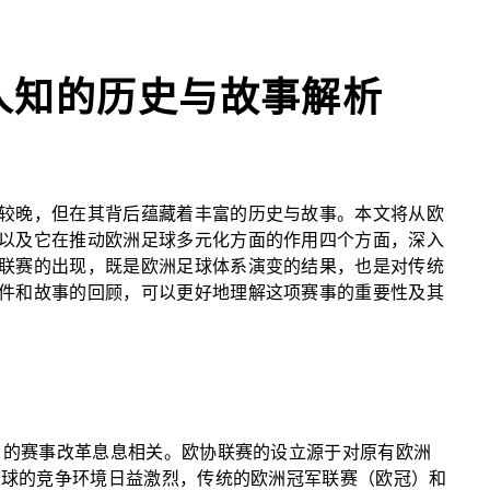
人知的历史与故事解析
较晚，但在其背后蕴藏着丰富的历史与故事。本文将从欧
以及它在推动欧洲足球多元化方面的作用四个方面，深入
联赛的出现，既是欧洲足球体系演变的结果，也是对传统
件和故事的回顾，可以更好地理解这项赛事的重要性及其
A）的赛事改革息息相关。欧协联赛的设立源于对原有欧洲
洲足球的竞争环境日益激烈，传统的欧洲冠军联赛（欧冠）和