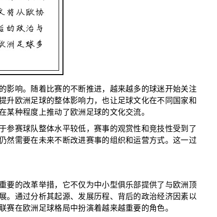
的影响。随着比赛的不断推进，越来越多的球迷开始关注
提升欧洲足球的整体影响力，也让足球文化在不同国家和
在某种程度上推动了欧洲足球的文化交流。
于参赛球队整体水平较低，赛事的观赏性和竞技性受到了
仍然需要在未来不断改进赛事的组织和运营方式。这一过
重要的改革举措，它不仅为中小型俱乐部提供了与欧洲顶
展。通过分析其起源、发展历程、背后的政治经济因素以
联赛在欧洲足球格局中扮演着越来越重要的角色。