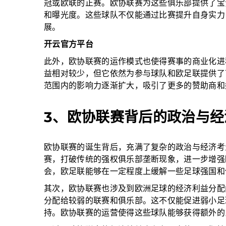
冠或欧联的正赛。欧协联赛为这些俱乐部提供了宝
和曝光度。这些球队不仅能通过比赛提升自身实力
展。
开云官方平台
此外，欧协联赛的运作模式也使得赛事的商业化进
益相对较少，但它依然为参与球队和欧足联提供了
范围内的影响力逐渐扩大，吸引了更多的赞助商和
3、欧协联赛背后的政治与经
欧协联赛的诞生背后，充满了复杂的政治与经济考
赛，打破传统的强权俱乐部垄断现象，进一步增强
会，欧足联能够在一定程度上缓解一些足球强国和
其次，欧协联赛也涉及到欧洲足球的经济利益分配
分配给较弱的联赛和俱乐部。这不仅能促进弱小足
持。欧协联赛的运营使得这些球队能够获得额外的