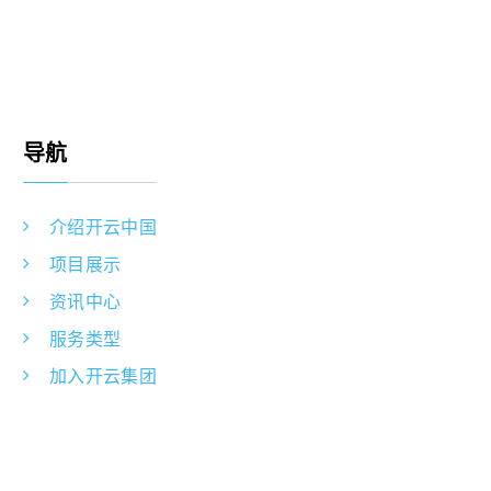
导航
介绍开云中国
项目展示
资讯中心
服务类型
加入开云集团