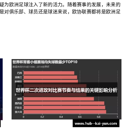
疑为欧洲足球注入了新的活力。随着赛事的发展，未来的
是对俱乐部、球员还是球迷来说，欧协联赛都将是欧洲足