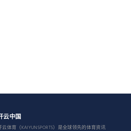
开云中国
开云体育（KAIYUNSPORTS）是全球领先的体育资讯