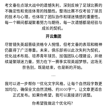
考文垂在点球大战中的遗憾失利，深刻反映了足球比赛的
不确定性和竞技体育的残酷性。整场比赛不仅考验了球员
的技术与心理，也体现了团队协作和球迷情感的重要性。
每一个瞬间都凝聚着努力与期待，每一次遗憾都是经验与
成长的契机。
开云集团
尽管错失英超晋级资格令人惋惜，但考文垂的表现和精神
仍赢得了广泛尊重。未来，俱乐部将以此次失利为契机，
优化战术布局、培养青年球员、加强团队心理建设，并继
续凝聚球迷力量，努力在下一赛季实现英超梦想。这场无
奈告别，既是结束，也是新的开始。
---
我可以进一步帮你 **优化文字风格，让每个自然段字数更
加均匀，确保全文自然流畅、约3000字**，让文章更适合
正式发布。如果你希望，我可以直接进行调整。
你希望我做这个优化吗？