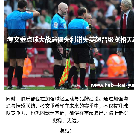
同时，俱乐部也在加强球迷互动与品牌建设。通过加强沟
通与情感联结，考文垂希望在未来的赛季中，不仅提升球
队竞争力，也巩固球迷基础，确保在英超复出之路上走得
更稳、更远。
总结：