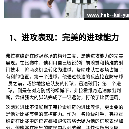
1、进攻表现：完美的进球能力
弗拉霍维奇在欧冠客场的梅开二度，是他进攻能力的完美
展现。在比赛中，他利用自己敏锐的门前嗅觉和精准的射
门技术，将两次机会转化为进球，帮助球队在客场占据了
有利的位置。第一个进球，他通过快速的反应抢在防守球
员之前，巧妙地接应队友的传球，迅速破门；第二个进
球，则是在对方防线的松懈下，弗拉霍维奇迅速做出判
断，凭借强大的脚法完成了一记远射，打破了比赛僵局。
这两粒进球不仅展现了弗拉霍维奇的进球嗅觉，更重要的
是他对比赛节奏的掌控能力。作为一名顶级射手，弗拉霍
维奇在比赛中的位置感和跑位策略无疑为他的进攻表现加
分。他能够在密集的防守中找到破绽，并快速做出反应，