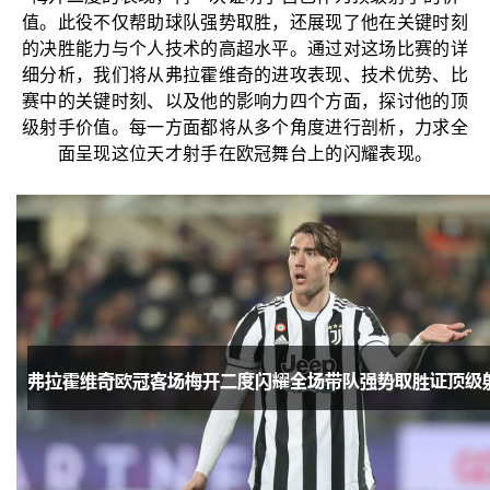
值。此役不仅帮助球队强势取胜，还展现了他在关键时刻
的决胜能力与个人技术的高超水平。通过对这场比赛的详
细分析，我们将从弗拉霍维奇的进攻表现、技术优势、比
赛中的关键时刻、以及他的影响力四个方面，探讨他的顶
级射手价值。每一方面都将从多个角度进行剖析，力求全
面呈现这位天才射手在欧冠舞台上的闪耀表现。