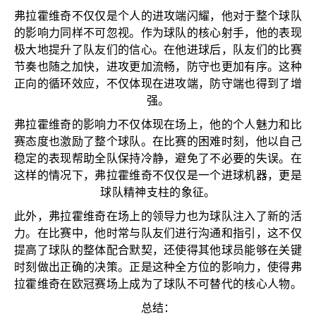
弗拉霍维奇不仅仅是个人的进攻端闪耀，他对于整个球队
的影响力同样不可忽视。作为球队的核心射手，他的表现
极大地提升了队友们的信心。在他进球后，队友们的比赛
节奏也随之加快，进攻更加流畅，防守也更加有序。这种
正向的循环效应，不仅体现在进攻端，防守端也得到了增
强。
弗拉霍维奇的影响力不仅体现在场上，他的个人魅力和比
赛态度也激励了整个球队。在比赛的困难时刻，他以自己
稳定的表现帮助全队保持冷静，避免了不必要的失误。在
这样的情况下，弗拉霍维奇不仅仅是一个进球机器，更是
球队精神支柱的象征。
此外，弗拉霍维奇在场上的领导力也为球队注入了新的活
力。在比赛中，他时常与队友们进行沟通和指引，这不仅
提高了球队的整体配合默契，还使得其他球员能够在关键
时刻做出正确的决策。正是这种全方位的影响力，使得弗
拉霍维奇在欧冠赛场上成为了球队不可替代的核心人物。
总结：