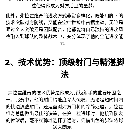
这使得他成为对方后卫的噩梦。
此外，弗拉霍维奇的进攻方式非常多样化，既能用脚下的
技术突破对方防线，又能在空中拼抢中占据主动。无论是
通过个人突破还是团队配合，他都能将自己独特的进攻风
格融入到球队的整体战术中，充分体现了他的全能进攻能
力。
2、技术优势：顶级射门与精湛脚
法
弗拉霍维奇的技术优势是他成为顶级射手的重要原因之
一。比赛中，他的射门精准度令人惊叹。无论是短时间内
的快速调整射门，还是面对对方门将的冷静处理，弗拉霍
维奇总能做出最佳的决策。在第二粒进球时，他接到队友
的传球后，毫不犹豫地选择了远射，凭借出色的脚法将球
送入网窝。