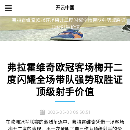
开云中国
首页
资讯中心
弗拉霍维奇欧冠客场梅开二度闪耀全场带队强势取胜证
顶级射手价值
弗拉霍维奇欧冠客场梅开二
度闪耀全场带队强势取胜证
顶级射手价值
2026-05-08 09:50:51
在欧洲冠军联赛的激烈角逐中，弗拉霍维奇凭借一场客场
梅开二度的表现，再一次证明了自己作为顶级射手的价