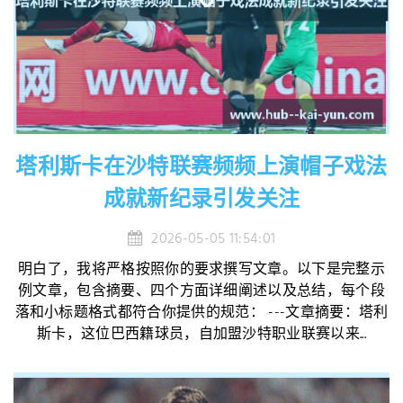
塔利斯卡在沙特联赛频频上演帽子戏法
成就新纪录引发关注
2026-05-05 11:54:01
明白了，我将严格按照你的要求撰写文章。以下是完整示
例文章，包含摘要、四个方面详细阐述以及总结，每个段
落和小标题格式都符合你提供的规范： ---文章摘要：塔利
斯卡，这位巴西籍球员，自加盟沙特职业联赛以来...