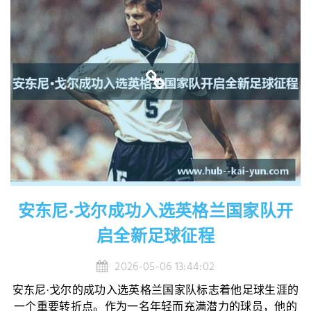
安东尼·戈尔成功入选英格兰国家队开
启全新足球征程
2026-05-06 13:44:02
安东尼·戈尔的成功入选英格兰国家队标志着他足球生涯的
一个重要转折点。作为一名年轻而充满潜力的球员，他的