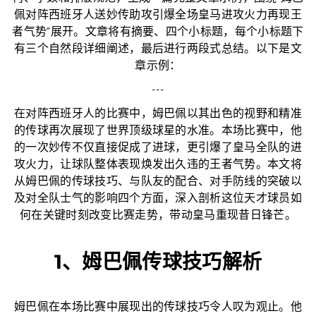
佩对阵西班牙人送妙传助攻引爆全场皇马进攻火力再现王
者气势”展开。文章将有摘要、四个小标题，每个小标题下
有三个自然段详细阐述，最后进行两段式总结。以下是文
章示例：
---
在对阵西班牙人的比赛中，姆巴佩以其出色的视野和精准
的传球再次展现了世界顶级球星的水准。本场比赛中，他
的一次妙传不仅直接促成了进球，更引爆了皇马全队的进
攻火力，让球队整体表现焕发出久违的王者气势。本文将
从姆巴佩的传球技巧、与队友的配合、对手防线的突破以
及对全队士气的影响四个方面，深入剖析这位天才球员如
何在关键时刻改变比赛走势，带动皇马重现昔日锋芒。
1、姆巴佩传球技巧解析
姆巴佩在本场比赛中展现出的传球技巧令人叹为观止。他