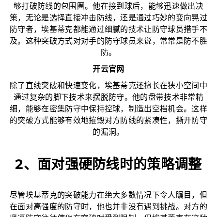
够打破防线的包围圈。他在接到球后，能够迅速做出决
策，无论是选择直接冲击防线，还是通过巧妙的变向晃过
防守者，埃基蒂克都能通过细腻的技术让防守球员措手不
及。这种突破方式对对手的防守球员来说，常常是防不胜
防。
开云官网
除了直线突破和快速变化，埃基蒂克还擅长在狭小空间中
通过复杂的脚下技术来摆脱防守。他的盘带技术非常精
细，能够在密集防守中保持控球，制造出空档机会。这样
的突破方式能够有效地摧毁对方防线的紧凑性，撕开防守
的漏洞。
2、面对强硬防线时的策略调整
尽管埃基蒂克的突破能力在绝大多数情况下令人瞩目，但
在面对高强度的防守时，他也并非没有遇到挑战。对方的