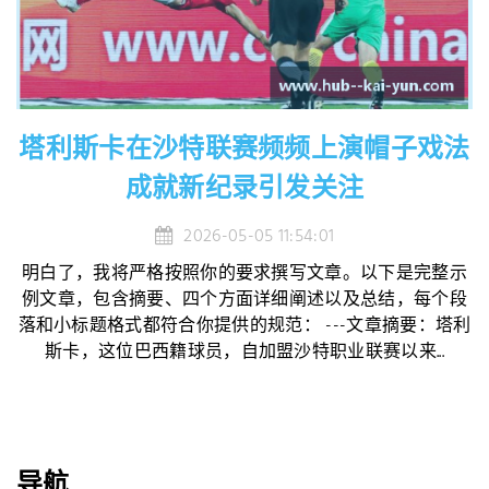
塔利斯卡在沙特联赛频频上演帽子戏法
成就新纪录引发关注
2026-05-05 11:54:01
明白了，我将严格按照你的要求撰写文章。以下是完整示
例文章，包含摘要、四个方面详细阐述以及总结，每个段
落和小标题格式都符合你提供的规范： ---文章摘要：塔利
斯卡，这位巴西籍球员，自加盟沙特职业联赛以来...
导航