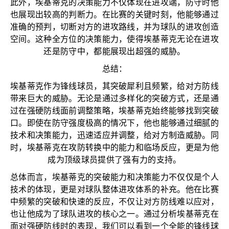
此外，埃基蒂克的决策能力不仅体现在进攻端，防守时他
也展现出较高的判断力。在比赛的关键时刻，他能够通过
准确的预判，切断对方的进攻路线，并为球队的进攻创造
空间。这种全方位的决策能力，使得埃基蒂克无论在进攻
还是防守中，都能展现出超强的威胁。
总结：
埃基蒂克作为锋线球员，其突破犀利且频繁，给对方防线
带来巨大的威胁。无论是通过多样化的突破方式，还是通
过在强硬防线面前调整策略，埃基蒂克始终能够找到突破
口。即使在防守强度极高的情况下，他也能够通过细腻的
技术和决策能力，迅速适应并调整，给对方制造威胁。同
时，埃基蒂克在攻防转换中的能力和临场反应，更是为他
成为顶级球员提供了强有力的支持。
总体而言，埃基蒂克的突破能力和决策能力不仅仅是个人
技术的体现，更是对球队整体进攻体系的补充。他在比赛
中频繁的突破和快速的反应，不仅让对方防线难以应对，
也让他成为了球队进攻的核心之一。通过分析埃基蒂克在
面对强硬防线时的表现，我们可以看到一个全能的锋线球