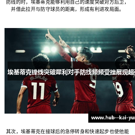
防线的时，埃基蒂克能够利用自己的速度突破对方后卫，
并借此拉开与防守球员的距离，形成有利进攻局面。
其次，埃基蒂克在接球后的急停转身和快速起步也使他能