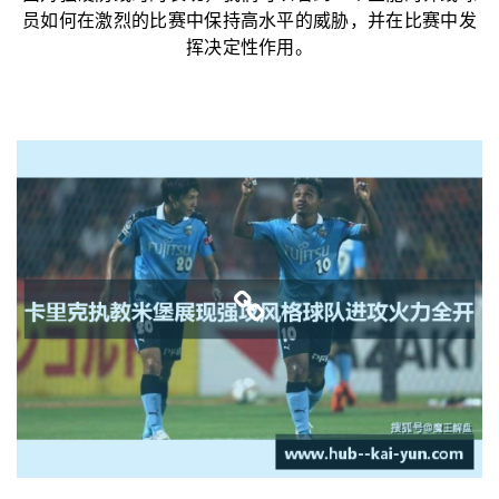
员如何在激烈的比赛中保持高水平的威胁，并在比赛中发
挥决定性作用。