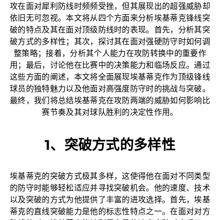
攻在面对犀利防线时频频受挫，但其展现出的超强威胁却
依旧无可忽视。本文将从四个方面来分析埃基蒂克锋线突
破的特点及其在面对顶级防线时的表现。首先，分析其突
破方式的多样性；其次，探讨其在面对强硬防守时如何调
整策略；接着，分析其个人能力在攻防转换中的重要作
用；最后，讨论他在比赛中的决策能力和临场反应。通过
这些方面的阐述，本文将全面展现埃基蒂克作为顶级锋线
球员的独特魅力以及他面对高强度防守时的挑战与突破。
最终，我们将总结埃基蒂克在攻防两端的威胁如何影响比
赛节奏及其对球队胜利的决定性作用。
1、突破方式的多样性
埃基蒂克的突破方式极其多样，这使得他在面对不同类型
的防守时能够轻松适应并寻找突破机会。他的速度、技术
以及突破的方式为他提供了丰富的进攻选择。首先，埃基
蒂克的直线突破能力是他的标志性特点之一。在面对对方