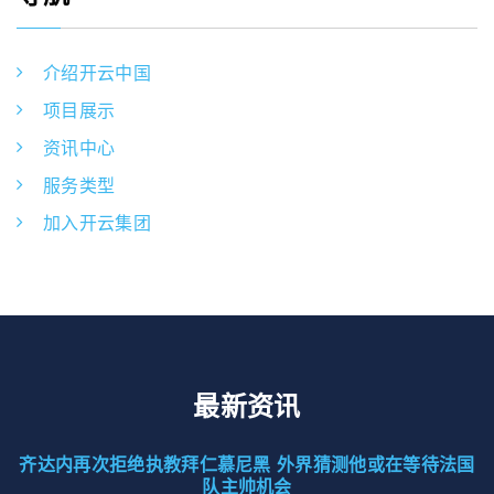
介绍开云中国
项目展示
资讯中心
服务类型
加入开云集团
最新资讯
齐达内再次拒绝执教拜仁慕尼黑 外界猜测他或在等待法国
队主帅机会