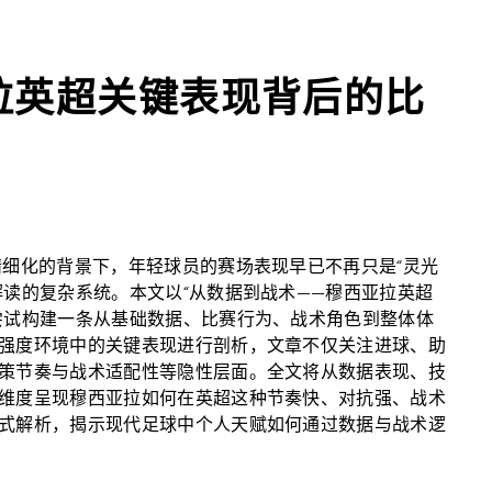
拉英超关键表现背后的比
精细化的背景下，年轻球员的赛场表现早已不再只是“灵光
解读的复杂系统。本文以“从数据到战术——穆西亚拉英超
尝试构建一条从基础数据、比赛行为、战术角色到整体体
强度环境中的关键表现进行剖析，文章不仅关注进球、助
策节奏与战术适配性等隐性层面。全文将从数据表现、技
维度呈现穆西亚拉如何在英超这种节奏快、对抗强、战术
式解析，揭示现代足球中个人天赋如何通过数据与战术逻