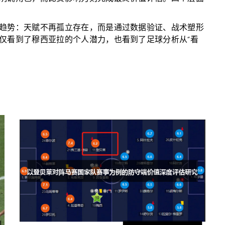
趋势：天赋不再孤立存在，而是通过数据验证、战术塑形
仅看到了穆西亚拉的个人潜力，也看到了足球分析从“看