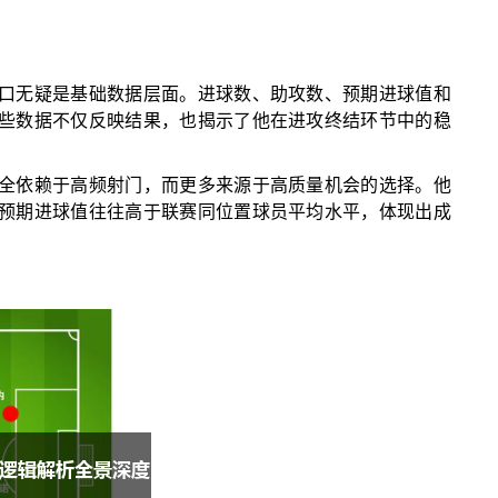
口无疑是基础数据层面。进球数、助攻数、预期进球值和
些数据不仅反映结果，也揭示了他在进攻终结环节中的稳
全依赖于高频射门，而更多来源于高质量机会的选择。他
预期进球值往往高于联赛同位置球员平均水平，体现出成