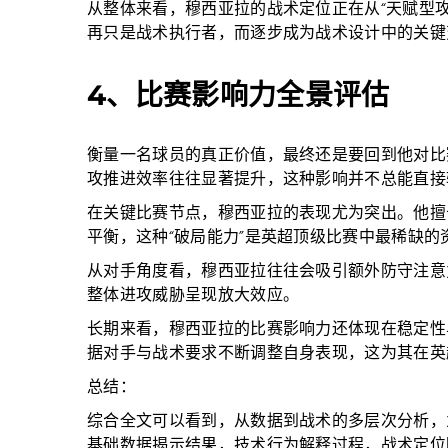
从整体来看，穆西亚拉的战术定位正在从“天赋型攻
再只是战术执行者，而逐步成为战术设计中的关键
4、比赛影响力全景评估
衡量一名球员的真正价值，最终还是要回到他对比
攻推进效率往往显著提升，这种影响并不总能直接
在关键比赛节点，穆西亚拉的表现尤为突出。他擅
平衡，这种“破局能力”是英超顶级比赛中最稀缺的
从对手角度看，穆西亚拉往往会吸引额外防守注意
整体进攻威胁呈现放大效应。
长期来看，穆西亚拉的比赛影响力还体现在稳定性
据对手与战术要求不断调整自身表现，这为其在英
总结：
综合全文可以看到，从数据到战术的多层次分析，
基础数据揭示结果，技术行为解释过程，战术定位