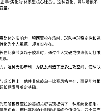
击手”演化为“体系型核心球员”。这种变化，意味着他不
变量。
赛整体的影响力。穆西亚拉在场时，球队控球稳定性和进
转化为个人数据，却真实存在。
长在比赛节奏趋于胶着时，通过个人突破或快速传切打破
资源。
力。这种无形牵制，为队友创造了更多进攻空间，使球队
与成长性上。他并非依赖单一比赛风格生存，而是能够根
超长期发展奠定基础。
为理解穆西亚拉的英超关键表现提供了一种系统化视角。
明确角色，而比赛影响力则完成最终价值评估。四个层面