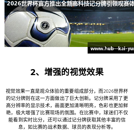
2、增强的视觉效果
视觉效果一直是观众体验的重要组成部分，而2026世界杯
的记分牌则在这一方面做出了巨大创新。记分牌采用了更
高分辨率的显示技术，画面更加清晰明亮，色彩也更加鲜
艳，极大增强了比赛现场的氛围。在比赛中，球迷们不仅
能看到实时比分，还可以通过记分牌获取其他丰富的信
息，如比赛的战术数据、球员的表现分析等。