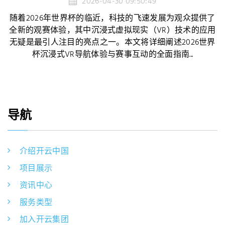
2026-04-30 09:50:49
随着2026年世界杯的临近，科技的飞速发展为观众提供了
全新的观赛体验，其中沉浸式虚拟现实（VR）技术的应用
无疑是最引人注目的亮点之一。本文将详细阐述2026世界
杯沉浸式VR导航体验与赛事互动的全面指南...
导航
介绍开云中国
项目展示
资讯中心
服务类型
加入开云集团