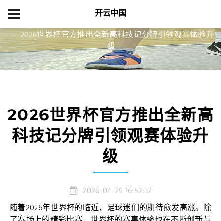
开云中国
首页
资讯中心
2026世界杯官方推出全新高科技记分牌引领观赛体验升
级
2026世界杯官方推出全新高
科技记分牌引领观赛体验升
级
2026-04-29 16:52:37
随着2026年世界杯的临近，足球迷们的期待愈发高涨。除
了赛场上的精彩比赛，世界杯的赛事体验也在不断创新与