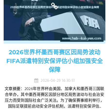
2026世界杯墨西哥赛区因局势波动
FIFA派遣特别安保评估小组加强安全
保障
2026-04-29 14:30:51
文章摘要：2026年世界杯由美国、加拿大和墨西哥三国联
合举办，其中墨西哥赛区因部分地区局势波动与社会治安
压力而受到国际社会广泛关注。为了确保赛事顺利举行，
国际足联提前启动安全评估机制，派遣特别安保评估...