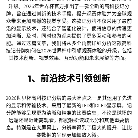
升级。2026年世界杯官方推出了一款全新的高科技记分
牌，旨在通过创新的技术手段，提升观赛体验并为全球观
众带来更加震撼的视觉享受。这款记分牌不仅采用了最前
沿的显示技术，还结合了智能化设计，使得信息的传递更
加清晰、及时，同时也为观众提供了更多互动和参与的可
能。通过这篇文章，我们将从多个角度详细分析这款高科
技记分牌如何在2026世界杯中引领观赛体验的升级，包括
其技术创新、视觉效果、互动功能和未来展望等方面。
1、前沿技术引领创新
2026世界杯高科技记分牌的最大亮点之一是其运用了先进
的显示和传输技术。采用了最新的LED和OLED显示屏，记
分牌能够呈现更为清晰和精准的比赛信息，不论是球场的
远端还是近距离观看，都能轻松读取比分和其他重要信
息。特别是在大屏幕上，分辨率得到了极大的提升，让比
赛数据的呈现更加细致入微。