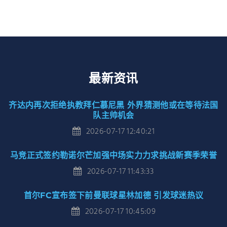
最新资讯
齐达内再次拒绝执教拜仁慕尼黑 外界猜测他或在等待法国
队主帅机会
2026-07-17 12:40:21
马竞正式签约勒诺尔芒加强中场实力力求挑战新赛季荣誉
2026-07-17 11:43:33
首尔FC宣布签下前曼联球星林加德 引发球迷热议
2026-07-17 10:45:09