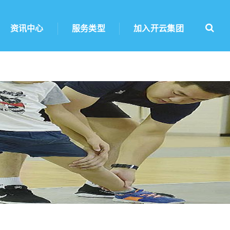
资讯中心
服务类型
加入开云集团