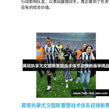
行动影响队友，以表现震慑对手，真正做到了在关
应有的综合价值。
莫塔执掌尤文图斯重塑战术体系迎接新