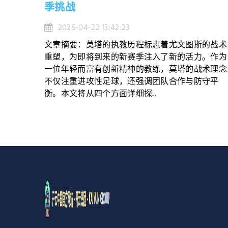
季挑战
2026-04-22 13:42:23
文章摘要：莫塔的执教历程标志着尤文图斯的战术
重塑，为即将到来的新赛季注入了新的活力。作为
一位年轻而富有创新精神的教练，莫塔的战术理念
不仅注重进攻性足球，还强调团队合作与防守平
衡。本文将从四个方面详细探...