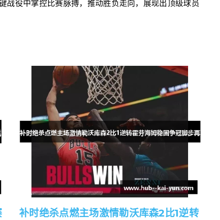
键战役中掌控比赛脉搏，推动胜负走向，展现出顶级球员
赛
补时绝杀点燃主场激情勒沃库森2比1逆转