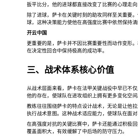
扳平比分，他的进球都直接改变了比赛的心理走向
除了进球，萨卡在关键时刻的助攻同样至关重要。
球，这种决策能力使他在高强度比赛中依然保持清
开云中国
更重要的是，萨卡并不因比赛重要性而动作变形。
在决定性回合中保持极高的成功率。
三、战术体系核心价值
从战术层面来看，萨卡在法甲关键战役中早已不仅
他的存在，使球队在进攻组织上拥有更多变化空间
教练往往围绕萨卡的特点设计战术，无论是让他拉
执行战术意图。这种战术适应能力，使球队在面对
在高强度对抗的关键比赛中，萨卡还能通过积极回
覆盖面积大，有效缓解了中后场的防守压力。