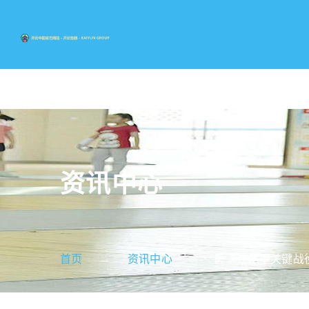
资讯中心
首页
资讯中心
萨卡在法甲关键战