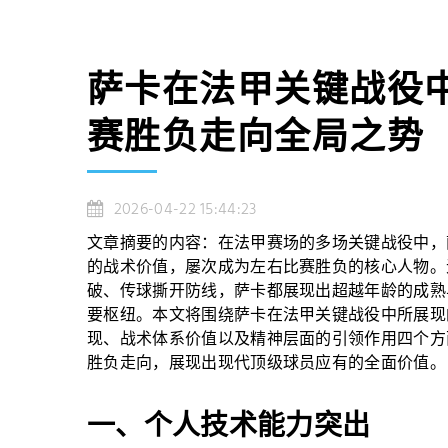
萨卡在法甲关键战役
赛胜负走向全局之势
2026-04-22 15:44:23
文章摘要的内容：在法甲赛场的多场关键战役中，
的战术价值，屡次成为左右比赛胜负的核心人物。
破、传球撕开防线，萨卡都展现出超越年龄的成熟
要枢纽。本文将围绕萨卡在法甲关键战役中所展现
现、战术体系价值以及精神层面的引领作用四个方
胜负走向，展现出现代顶级球员应有的全面价值。
一、个人技术能力突出