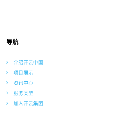
导航
介绍开云中国
项目展示
资讯中心
服务类型
加入开云集团