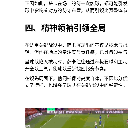
正因如此，萨卡在场上的每一次触球，都可能引发
形中影响着对方的防守布置，从而引领比赛整体节
四、精神领袖引领全局
在法甲关键战役中，萨卡展现出的不仅是技术与战
轻，但他在场上的专注度与责任感，已具备领袖气
当球队陷入被动时，萨卡往往通过积极要球和主动
升全队士气，使球队重新找回比赛节奏。
在领先局面下，他同样保持高度自律，不因比分优
立了榜样，也增强了球队在关键战役中的稳定性。