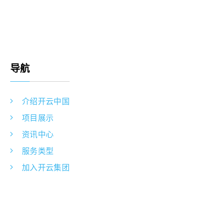
导航
介绍开云中国
项目展示
资讯中心
服务类型
加入开云集团