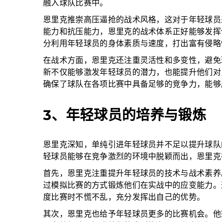
融入球队比赛中。
恩里克推崇高压逼抢的战术风格，这对于年轻球员
能力和抗压能力，恩里克的战术体系正好能够发挥
分利用年轻球员的身体素质与速度，打出富有侵略
在战术方面，恩里克还注重灵活性和多变性，避免
新不仅能够激发年轻球员的潜力，也能提升他们对
确保了球队在各项比赛中具备足够的竞争力，能够
3、年轻球员的培养与锻炼
恩里克深知，单纯引进年轻球员并不足以提升球队
轻球员能够在竞争激烈的环境中脱颖而出，恩里克
首先，恩里克注重提升年轻球员的技术与战术素养
过模拟比赛的方式锻炼他们在实战中的应变能力。
度比赛时不慌不乱，充分发挥出自己的优势。
其次，恩里克也给予年轻球员更多的比赛机会。他