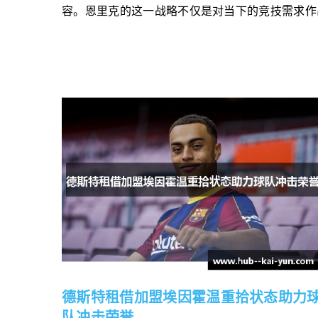
容。恩里克的这一战略不仅是对当下的竞技需求作
德斯特租借加盟埃因霍温重拾状态助力
队冲击荣誉