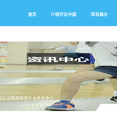
首页
介绍开云中国
项目展示
轻化战略革新提升未来竞争力