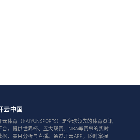
开云中国
开云体育（KAIYUNSPORTS）是全球领先的体育资讯
平台，提供世界杯、五大联赛、NBA等赛事的实时
数据、赛果分析与直播。通过开云APP，随时掌握