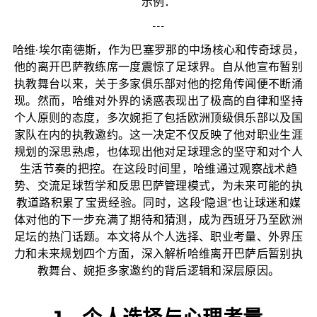
示例：
---
哈维·埃尔南德斯，作为巴塞罗那的中场核心和传奇球员，
他的离开巴萨教练席一度震惊了足球界。自从他宣布暂别
执教舞台以来，关于多家俱乐部对他的挖角传闻便不断涌
现。然而，哈维对外界的诱惑表现出了极高的自律和坚持
个人原则的态度，多次婉拒了包括欧洲顶级俱乐部以及国
家队在内的执教邀约。这一决定不仅反映了他对职业生涯
规划的深思熟虑，也体现出他对足球理念的坚守和对个人
生活节奏的把控。在这段时间里，哈维通过观察战术趋
势、交流足球哲学和反思巴萨管理模式，为未来可能的执
教道路积累了宝贵经验。同时，这段“隐退”也让球迷和媒
体对他的下一步充满了期待和猜测，成为西班牙乃至欧洲
足坛的热门话题。本文将从个人选择、职业考量、外界压
力和未来规划四个方面，深入解析哈维离开巴萨后暂别执
教舞台、婉拒多家邀约的背后逻辑和深层原因。