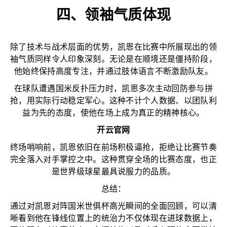
四、领袖气质体现
除了技术与战术层面的优势，凯恩在比赛中所展现出的领
袖气质同样令人印象深刻。无论是在顺境还是僵持阶段，
他始终保持高度专注，并通过肢体语言不断激励队友。
在球队遭遇国米反扑压力时，凯恩多次主动回防参与拼
抢，用实际行动稳定军心。这种不计个人数据、以团队利
益为先的态度，使他在场上成为真正的精神核心。
开云官网
终场哨响前，凯恩依旧在前场积极逼抢，拒绝让比赛节奏
完全落入对手掌控之中。这种贯穿全场的比赛态度，也正
是世界级球星最具说服力的品质。
总结：
通过对凯恩对阵国米世俱杯高光瞬间的全面回顾，可以清
晰看到他在锋线位置上的统治力不仅体现在进球数据上，