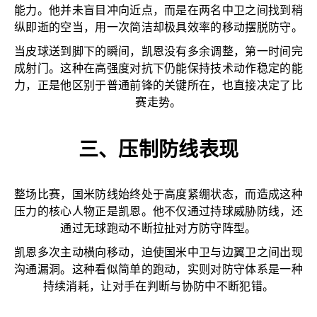
能力。他并未盲目冲向近点，而是在两名中卫之间找到稍
纵即逝的空当，用一次简洁却极具效率的移动摆脱防守。
当皮球送到脚下的瞬间，凯恩没有多余调整，第一时间完
成射门。这种在高强度对抗下仍能保持技术动作稳定的能
力，正是他区别于普通前锋的关键所在，也直接决定了比
赛走势。
三、压制防线表现
整场比赛，国米防线始终处于高度紧绷状态，而造成这种
压力的核心人物正是凯恩。他不仅通过持球威胁防线，还
通过无球跑动不断拉扯对方防守阵型。
凯恩多次主动横向移动，迫使国米中卫与边翼卫之间出现
沟通漏洞。这种看似简单的跑动，实则对防守体系是一种
持续消耗，让对手在判断与协防中不断犯错。