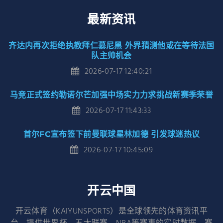
最新资讯
齐达内再次拒绝执教拜仁慕尼黑 外界猜测他或在等待法国
队主帅机会
2026-07-17 12:40:21
马竞正式签约勒诺尔芒加强中场实力力求挑战新赛季荣誉
2026-07-17 11:43:33
首尔FC宣布签下前曼联球星林加德 引发球迷热议
2026-07-17 10:45:09
开云中国
开云体育（KAIYUNSPORTS）是全球领先的体育资讯平