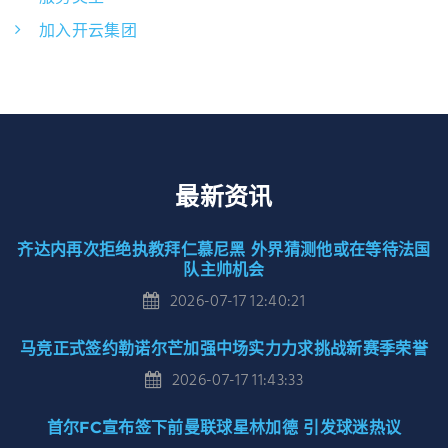
加入开云集团
最新资讯
齐达内再次拒绝执教拜仁慕尼黑 外界猜测他或在等待法国
队主帅机会
2026-07-17 12:40:21
马竞正式签约勒诺尔芒加强中场实力力求挑战新赛季荣誉
2026-07-17 11:43:33
首尔FC宣布签下前曼联球星林加德 引发球迷热议