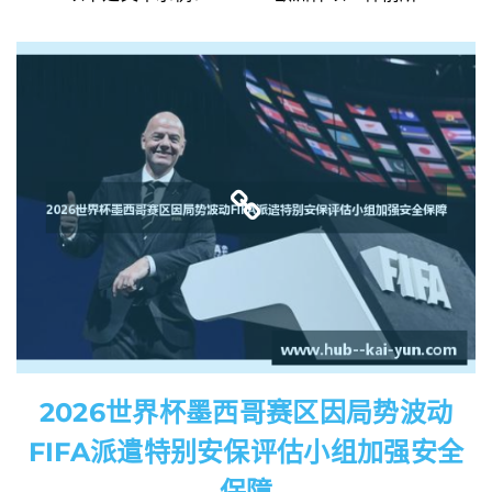
2026世界杯墨西哥赛区因局势波动
FIFA派遣特别安保评估小组加强安全
保障