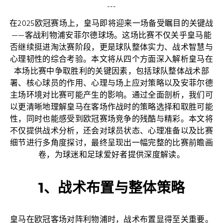
---
在2025欧冠赛场上，皇马即将迎来一场备受瞩目的关键战
——客战利物浦安菲尔德球场。这场比赛不仅关乎皇马能
否继续挺进淘汰赛阶段，更是球队整体实力、战术智慧与
心理韧性的综合考验。本文将从四个方面深入解析皇马在
本场比赛中争取胜利的关键因素，包括球队整体战术部
署、核心球员的作用、心理与场上应对策略以及安菲尔德
主场环境对比赛可能产生的影响。通过全面剖析，我们可
以更清晰地理解皇马在客场作战时的策略选择和取胜可能
性，同时也能感受到欧冠赛场竞争的残酷与精彩。本文将
不仅提供战术分析，还会对球员状态、心理准备以及比赛
细节进行多角度探讨，最终呈现出一幅完整的比赛前瞻画
卷，为球迷和足球爱好者提供深度解读。
1、战术布置与整体策略
皇马在欧冠客场对阵利物浦时，战术布置显得至关重要。