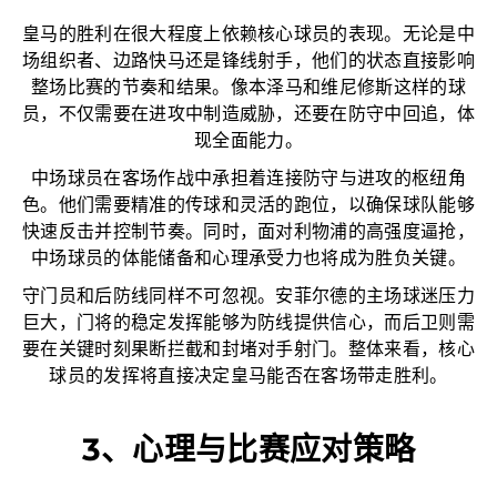
皇马的胜利在很大程度上依赖核心球员的表现。无论是中
场组织者、边路快马还是锋线射手，他们的状态直接影响
整场比赛的节奏和结果。像本泽马和维尼修斯这样的球
员，不仅需要在进攻中制造威胁，还要在防守中回追，体
现全面能力。
中场球员在客场作战中承担着连接防守与进攻的枢纽角
色。他们需要精准的传球和灵活的跑位，以确保球队能够
快速反击并控制节奏。同时，面对利物浦的高强度逼抢，
中场球员的体能储备和心理承受力也将成为胜负关键。
守门员和后防线同样不可忽视。安菲尔德的主场球迷压力
巨大，门将的稳定发挥能够为防线提供信心，而后卫则需
要在关键时刻果断拦截和封堵对手射门。整体来看，核心
球员的发挥将直接决定皇马能否在客场带走胜利。
3、心理与比赛应对策略