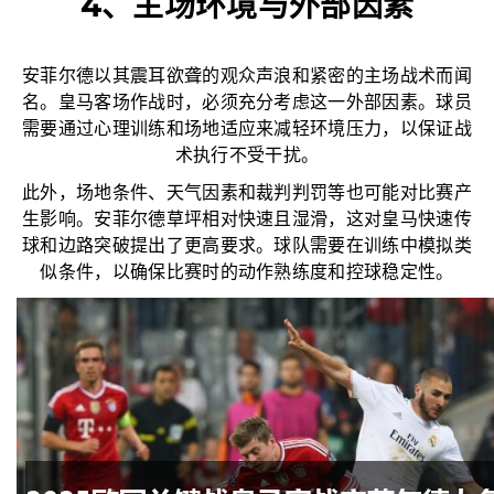
4、主场环境与外部因素
安菲尔德以其震耳欲聋的观众声浪和紧密的主场战术而闻
名。皇马客场作战时，必须充分考虑这一外部因素。球员
需要通过心理训练和场地适应来减轻环境压力，以保证战
术执行不受干扰。
此外，场地条件、天气因素和裁判判罚等也可能对比赛产
生影响。安菲尔德草坪相对快速且湿滑，这对皇马快速传
球和边路突破提出了更高要求。球队需要在训练中模拟类
似条件，以确保比赛时的动作熟练度和控球稳定性。