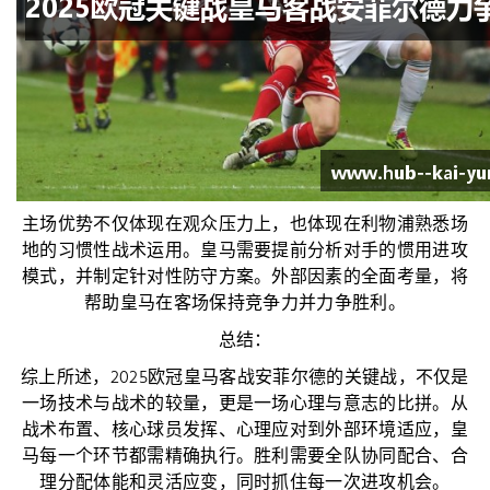
主场优势不仅体现在观众压力上，也体现在利物浦熟悉场
地的习惯性战术运用。皇马需要提前分析对手的惯用进攻
模式，并制定针对性防守方案。外部因素的全面考量，将
帮助皇马在客场保持竞争力并力争胜利。
总结：
综上所述，2025欧冠皇马客战安菲尔德的关键战，不仅是
一场技术与战术的较量，更是一场心理与意志的比拼。从
战术布置、核心球员发挥、心理应对到外部环境适应，皇
马每一个环节都需精确执行。胜利需要全队协同配合、合
理分配体能和灵活应变，同时抓住每一次进攻机会。