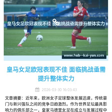
皇马女足欧冠表现不佳 面临挑战亟需
提升整体实力
2026-03-30 16:03:43
文章摘要：近年来，欧洲女子足球整体发展迅速，传统豪
门与新兴强队之间的竞争日趋激烈。作为世界足坛最具影
响力的俱乐部之一，皇家马德里女足在成立与发展过程中