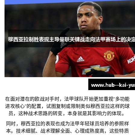
在面对潜在的欧战对手时，法甲球队开始更加重视“多功能
进攻核心”的配置，试图复制或限制类似穆西亚拉这样的球
员，这种战术思路的转变，本身就是其影响力的体现。
同时，穆西亚拉的表现也成为法甲年轻球员培养的参照样
本。技术细腻、战术理解全面、心理成熟度高，这些特质