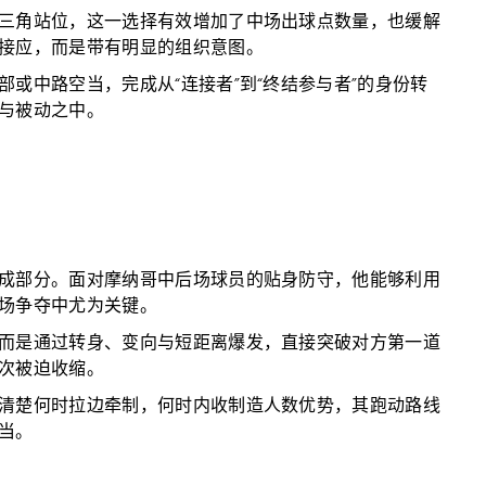
三角站位，这一选择有效增加了中场出球点数量，也缓解
接应，而是带有明显的组织意图。
或中路空当，完成从“连接者”到“终结参与者”的身份转
与被动之中。
成部分。面对摩纳哥中后场球员的贴身防守，他能够利用
场争夺中尤为关键。
而是通过转身、变向与短距离爆发，直接突破对方第一道
次被迫收缩。
清楚何时拉边牵制，何时内收制造人数优势，其跑动路线
当。