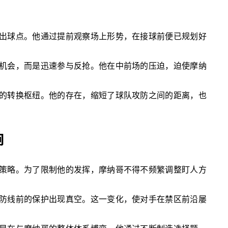
出球点。他通过提前观察场上形势，在接球前便已规划好
机会，而是迅速参与反抢。他在中前场的压迫，迫使摩纳
的转换枢纽。他的存在，缩短了球队攻防之间的距离，也
响
策略。为了限制他的发挥，摩纳哥不得不频繁调整盯人方
防线前的保护出现真空。这一变化，使对手在禁区前沿屡