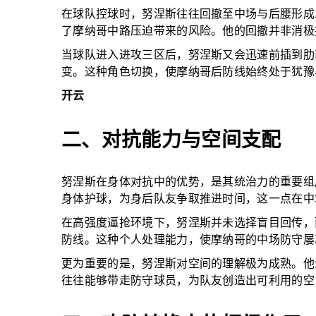
在球队控球时，努涅斯往往回撤至中场与后腰形成
了摩纳哥中路压迫带来的风险。他的回撤并非消极
当球队进入进攻三区后，努涅斯又会迅速前插到肋部
变。这种角色切换，使摩纳哥后防线始终处于犹豫
开云
二、对抗能力与空间支配
努涅斯在身体对抗中的优势，是其统治力的重要组
身体护球，为身后队友争取推进时间，这一点在中
在高强度逼抢环境下，努涅斯并未选择盲目回传，
防线。这种个人处理能力，使摩纳哥的中场防守屡
更为重要的是，努涅斯对空间的理解极为成熟。他
往往能够带走防守球员，为队友创造出可利用的空