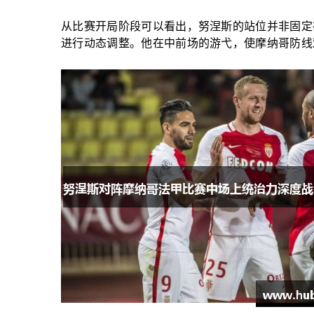
从比赛开局阶段可以看出，努涅斯的站位并非固定
进行动态调整。他在中前场的游弋，使摩纳哥防线