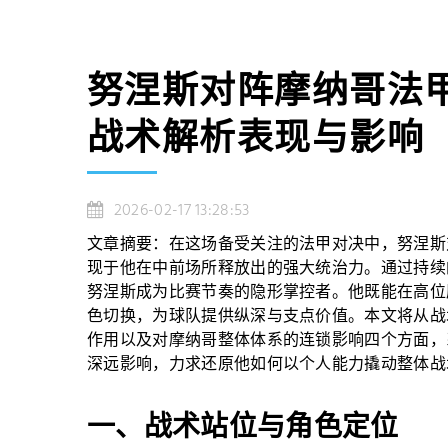
努涅斯对阵摩纳哥法
战术解析表现与影响
2026-02-17 13:28:53
文章摘要：在这场备受关注的法甲对决中，努涅斯
现于他在中前场所释放出的强大统治力。通过持续
努涅斯成为比赛节奏的隐形掌控者。他既能在高位
色切换，为球队提供纵深与支点价值。本文将从战
作用以及对摩纳哥整体体系的连锁影响四个方面，
深远影响，力求还原他如何以个人能力撬动整体战
一、战术站位与角色定位