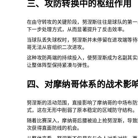
三、攻防转换中的枢纽作用
在由守转攻的关键阶段，努涅斯往往是球队的第一
下一步处理方式，从而显著提升了反击效率。
当球队丢失球权时，努涅斯并未停留在进攻端等待
哥无法从容组织二次进攻。
这种攻防两端的持续投入，使努涅斯成为名副其实
让整体阵型保持紧凑与弹性。
四、对摩纳哥体系的战术影
努涅斯的活动范围，直接影响了摩纳哥的中场布防
式，这在无形中削弱了原本稳定的区域防守结构。
随着比赛深入，摩纳哥后腰被迫上抢努涅斯，导致
次获得直面防线的机会。