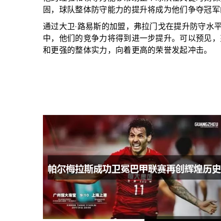
固，球队整体防守能力的提升将成为他们争夺冠军
通过大卫·路易斯的加盟，弗拉门戈在提升防守水
中，他们的竞争力将得到进一步提升。可以预见，
和更强的整体实力，向着更高的荣誉发起冲击。