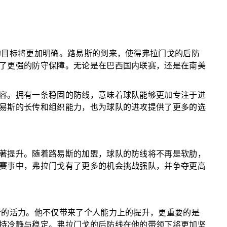
的目标将更加明确。路易斯的到来，使得弗拉门戈的后防
了更强的防守保障。无论是在巴西国内联赛，还是在南美
容。拥有一条稳固的防线，意味着球队能够更加专注于进
易斯的长传和组织能力，也为球队的进攻提供了更多的选
著提升。随着路易斯的加盟，球队的防线将不再是软肋，
赛事中，弗拉门戈有了更多的机会挑战强队，并争夺更高
新的活力。他不仅带来了个人能力上的提升，更重要的是
持冷静与稳定。弗拉门戈的后防线在他的带领下将更加坚