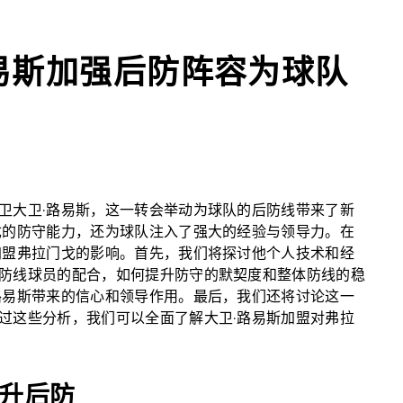
易斯加强后防阵容为球队
卫大卫·路易斯，这一转会举动为球队的后防线带来了新
戈的防守能力，还为球队注入了强大的经验与领导力。在
加盟弗拉门戈的影响。首先，我们将探讨他个人技术和经
防线球员的配合，如何提升防守的默契度和整体防线的稳
路易斯带来的信心和领导作用。最后，我们还将讨论这一
过这些分析，我们可以全面了解大卫·路易斯加盟对弗拉
提升后防