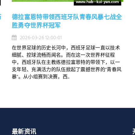
历
德拉富恩特带领西班牙队青春风暴七战全
胜勇夺世界杯冠军
2026-03-26 12:00:01
在世界足球的历史长河中，西班牙足球一直以技术
细腻、控球流畅而闻名。而在这一次世界杯征程
中，西班牙队在主教练德拉富恩特的带领下，以一
支年轻、充满活力的队伍掀起了震撼世界的“青春风
暴”。从小组赛到决赛，西...
最新资讯