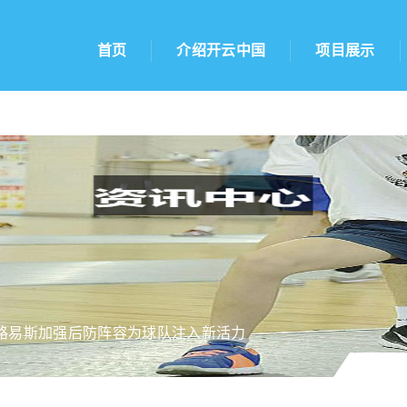
首页
介绍开云中国
项目展示
路易斯加强后防阵容为球队注入新活力