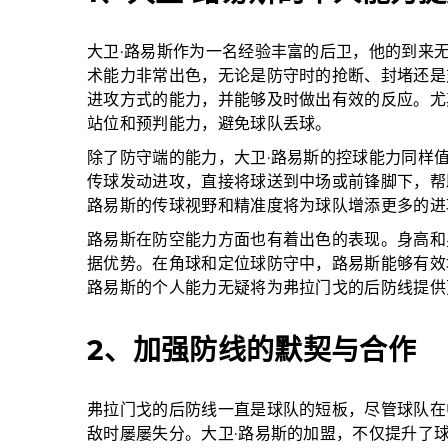
大卫·路易斯作为一名经验丰富的后卫，他的到来
术能力非常出色，无论是防守时的抢断、封堵还是
进攻方式的能力，并能够及时做出有效的反应。尤
站位和预判能力，避免球队丢球。
除了防守端的能力，大卫·路易斯的控球能力同样
传球发动进攻，直接将球送到中场或前锋脚下，帮
路易斯的传球视野和精准度将为球队增添更多的进
路易斯在防空能力方面也有着出色的表现。身高和
据优势。在角球和定位球防守中，路易斯能够有效
路易斯的个人能力无疑将为弗拉门戈的后防线提供
2、加强防线的默契与合作
弗拉门戈的后防线一直是球队的短板，尽管球队在
敌时屡屡失分。大卫·路易斯的加盟，不仅提升了