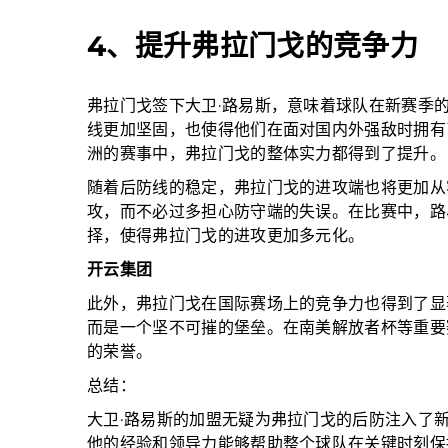
4、提升弗拉门戈的竞争力
弗拉门戈签下大卫·路易斯，意味着球队在新赛季
线更加坚固，也使得他们在面对国内外强敌时拥有
洲的赛事中，弗拉门戈的整体实力都得到了提升。
随着后防线的稳定，弗拉门戈的进攻端也将更加从
攻，而不必过多担心防守端的失误。在比赛中，路
择，使得弗拉门戈的进攻更加多元化。
开云集团
此外，弗拉门戈在国际赛场上的竞争力也得到了显
而是一个坚不可摧的堡垒。在南美解放者杯等重要
的荣誉。
总结：
大卫·路易斯的加盟无疑为弗拉门戈的后防注入了
他的经验和领导力能够帮助整个球队在关键时刻保