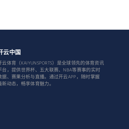
开云中国
开云体育（KAIYUNSPORTS）是全球领先的体育资讯
平台，提供世界杯、五大联赛、NBA等赛事的实时
数据、赛果分析与直播。通过开云APP，随时掌握
最新动态，畅享体育魅力。