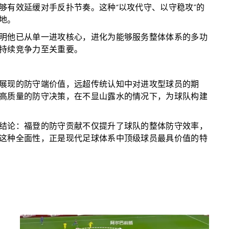
够有效延缓对手反扑节奏。这种“以攻代守、以守稳攻”的
地。
明他已从单一进攻核心，进化为能够服务整体体系的多功
持续竞争力至关重要。
展现的防守端价值，远超传统认知中对进攻型球员的期
高质量的防守决策，在不显山露水的情况下，为球队构建
结论：福登的防守贡献不仅提升了球队的整体防守效率，
这种全面性，正是现代足球体系中顶级球员最具价值的特