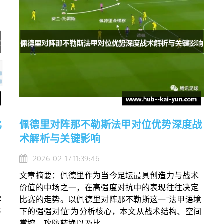
比
佩德里对阵那不勒斯法甲对位优势深度战
术解析与关键影响
2026-02-17 11:39:46
文章摘要：佩德里作为当今足坛最具创造力与战术
价值的中场之一，在高强度对抗中的表现往往决定
客
比赛的走势。以佩德里对阵那不勒斯这一“法甲语境
环
下的强强对位”为分析核心，本文从战术结构、空间