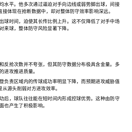
均水平。他多次通过逼迫对手向边线或弱势脚出球，间接
不直接体现在抢断数据中，却对整体防守效率影响深远。
出球时间，迫使其长传比例上升。这不仅降低了对手中场
对来球，整体防守风险显著下降。
和反抢次数并不夸张，但其防守数据分布极具含金量。多
的进攻推进质量。
登负责区域内的传球成功率明显下降，而预期进攻威胁值
而是从源头削弱对方进攻效率。
功后，球队往往能在短时间内形成控球优势。这种由防守
面也产生了积极影响。