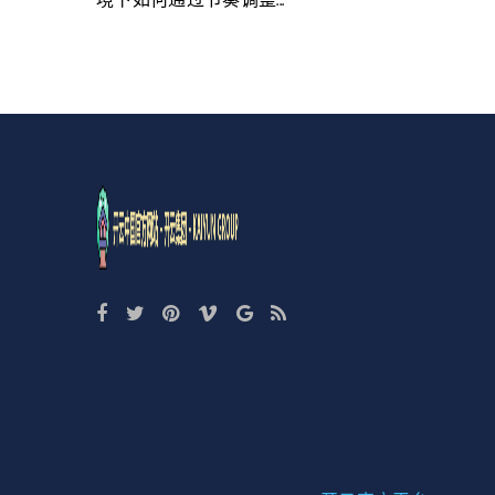
境下如何通过节奏调整...