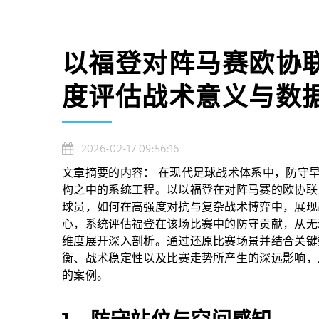
以福登对阵马赛欧协
度评估战术意义与数
2026-02-17 09:56:16
文章摘要的内容： 在现代足球战术体系中，防守
构之中的系统工程。以以福登在对阵马赛的欧协联
球员，如何在高强度对抗与复杂战术博弈中，展现
心，系统评估福登在该场比赛中的防守贡献，从无
维度展开深入剖析。通过还原比赛场景并结合关键
衡、战术稳定性以及比赛走势所产生的深远影响，
的案例。