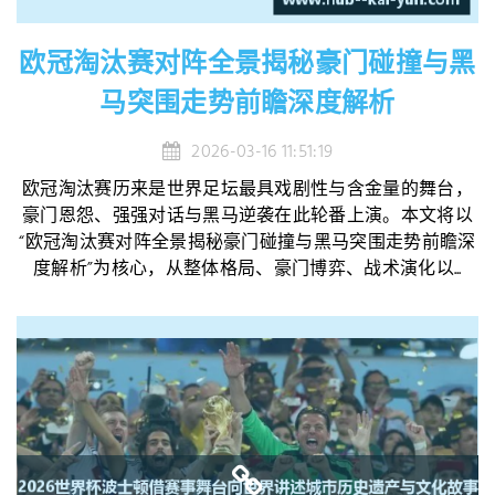
欧冠淘汰赛对阵全景揭秘豪门碰撞与黑
马突围走势前瞻深度解析
2026-03-16 11:51:19
欧冠淘汰赛历来是世界足坛最具戏剧性与含金量的舞台，
豪门恩怨、强强对话与黑马逆袭在此轮番上演。本文将以
“欧冠淘汰赛对阵全景揭秘豪门碰撞与黑马突围走势前瞻深
度解析”为核心，从整体格局、豪门博弈、战术演化以...