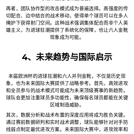
再者，团队协作型的攻击模式成为普遍选择。高强度的传
切配合、边中结合的战术移动，使得单个球员可以在多人
掩护下获得射门空间。这种战术强调集体配合而非个人英
雄主义，为进球狂潮提供了系统化的保障，也让六人金靴
现象成为可能。
4、未来趋势与国际启示
本届欧洲杯的进球狂潮和六人并列金靴，不仅是历史现
象，也为未来国际大赛提供了战略参考。首先，高效进攻
和全员参与的战术模式可能成为未来顶级赛事的新趋势。
球队会更加注重球员多功能性，确保每名球员都能在关键
区域制造威胁。
其次，数据分析和战术布置的深度应用将成为胜负关键。
通过赛前数据研判和实时战术调整，球队能够针对对手防
线弱点制定最优进攻方案。未来国际大赛中，进攻效率和