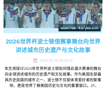
2026世界杯波士顿借赛事舞台向世界
讲述城市历史遗产与文化故事
2026-03-18 09:53:32
本文将探讨2026年世界杯波士顿如何借此盛大赛事的舞台
向全球讲述城市的历史遗产和文化故事。作为美国东部最
具历史底蕴的城市之一，波士顿不仅是体育爱好者的聚集
地，更是世界了解美国历史与文化的重要窗口。20...