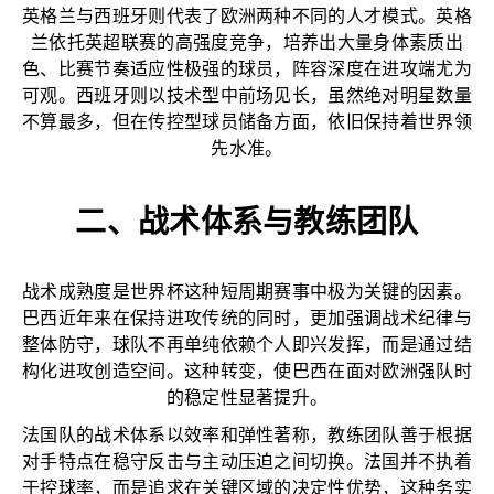
英格兰与西班牙则代表了欧洲两种不同的人才模式。英格
兰依托英超联赛的高强度竞争，培养出大量身体素质出
色、比赛节奏适应性极强的球员，阵容深度在进攻端尤为
可观。西班牙则以技术型中前场见长，虽然绝对明星数量
不算最多，但在传控型球员储备方面，依旧保持着世界领
先水准。
二、战术体系与教练团队
战术成熟度是世界杯这种短周期赛事中极为关键的因素。
巴西近年来在保持进攻传统的同时，更加强调战术纪律与
整体防守，球队不再单纯依赖个人即兴发挥，而是通过结
构化进攻创造空间。这种转变，使巴西在面对欧洲强队时
的稳定性显著提升。
法国队的战术体系以效率和弹性著称，教练团队善于根据
对手特点在稳守反击与主动压迫之间切换。法国并不执着
于控球率，而是追求在关键区域的决定性优势，这种务实