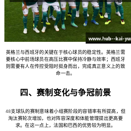
英格兰与西班牙的关键在于核心球员的稳定性。英格兰需
要核心中前场球员在高压比赛中保持冷静与效率；西班牙
则需要有人在传控受阻时挺身而出，完成真正意义上的致
命一击。
四、赛制变化与争冠前景
48支球队的赛制意味着小组赛阶段的容错率有所提高，但
淘汰赛轮次增加，也对阵容深度和体能管理提出更高要
求。在这一点上，法国和巴西的优势较为明显。