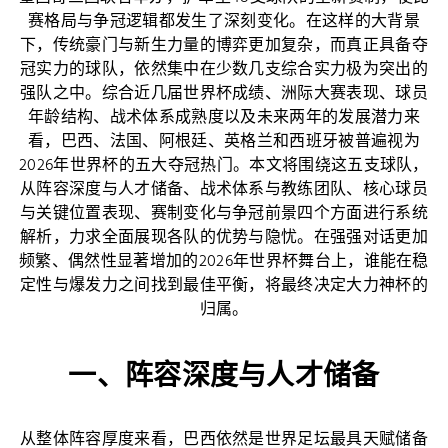
赛格局与争冠逻辑都发生了深刻变化。在这样的大背景
下，传统豪门与新生力量的博弈更加复杂，而真正具备夺
冠实力的球队，依然集中在少数几支综合实力极为突出的
强队之中。综合近几届世界杯成绩、洲际大赛表现、球员
年龄结构、战术体系成熟度以及未来两年的发展潜力来
看，巴西、法国、阿根廷、英格兰和西班牙被普遍视为
2026年世界杯的五大夺冠热门。本文将围绕这五支球队，
从阵容深度与人才储备、战术体系与教练团队、核心球员
与关键位置表现、赛制变化与争冠前景四个方面进行系统
解析，力求全面展现各队的优势与隐忧。在强强对话更加
频繁、偶然性显著增加的2026年世界杯舞台上，谁能在稳
定性与爆发力之间找到最佳平衡，将最终决定大力神杯的
归属。
一、阵容深度与人才储备
从整体阵容厚度来看，巴西依然是世界足坛最具天赋储备