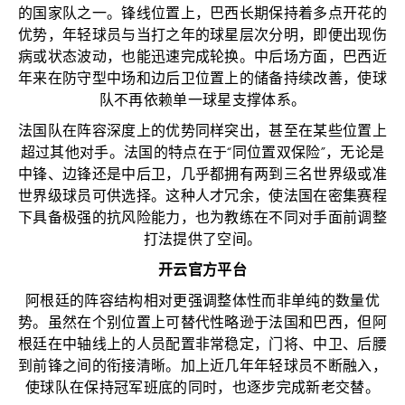
的国家队之一。锋线位置上，巴西长期保持着多点开花的
优势，年轻球员与当打之年的球星层次分明，即便出现伤
病或状态波动，也能迅速完成轮换。中后场方面，巴西近
年来在防守型中场和边后卫位置上的储备持续改善，使球
队不再依赖单一球星支撑体系。
法国队在阵容深度上的优势同样突出，甚至在某些位置上
超过其他对手。法国的特点在于“同位置双保险”，无论是
中锋、边锋还是中后卫，几乎都拥有两到三名世界级或准
世界级球员可供选择。这种人才冗余，使法国在密集赛程
下具备极强的抗风险能力，也为教练在不同对手面前调整
打法提供了空间。
开云官方平台
阿根廷的阵容结构相对更强调整体性而非单纯的数量优
势。虽然在个别位置上可替代性略逊于法国和巴西，但阿
根廷在中轴线上的人员配置非常稳定，门将、中卫、后腰
到前锋之间的衔接清晰。加上近几年年轻球员不断融入，
使球队在保持冠军班底的同时，也逐步完成新老交替。