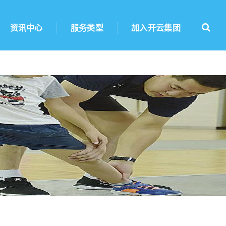
资讯中心
服务类型
加入开云集团