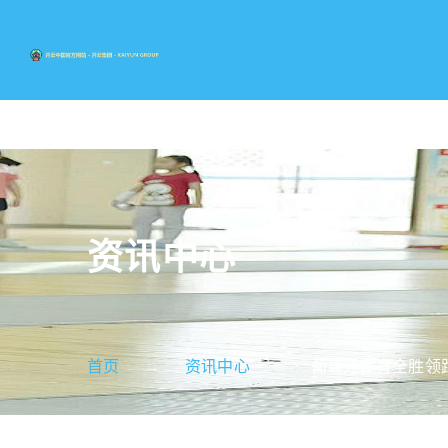
资讯中心
首页
资讯中心
葡萄牙体育全胜领