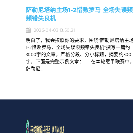
萨勒尼塔纳主场1-2惜败罗马 全场失误频
频错失良机
2026-04-03 13:50:21
明白了，我会按照你的要求，围绕“萨勒尼塔纳主
1-2惜败罗马，全场失误频频错失良机”撰写一篇约
3000字的文章，严格分段、分小标题，摘要约300
字。下面是完整示例文章： ---在本轮意甲联赛中
萨勒尼...