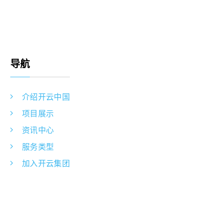
导航
介绍开云中国
项目展示
资讯中心
服务类型
加入开云集团