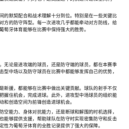
间的默契配合和战术理解十分到位。特别是在一些关键比
对方的防守阵型。每一次进攻几乎都能牵动对方防线，给
葡萄牙体育能够在比赛中保持强大的胜势。
。无论是进攻端的球员，还是防守端的球员，都在本赛季
击型中场以及防守球员在比赛中都能够发挥自己的优势，
是新援，都能够在比赛中做出关键贡献。球队的射手不仅
把握住机会，完成进球。此外，进攻型中场球员的组织能
动和创造空间为前锋创造进球机会。
防空能力、身体对抗能力，还是断球和解围的时机选择，
也能够提供支援，帮助球队在防守时实现密集防守和反击
定性为葡萄牙体育的全胜记录提供了强大的保障。